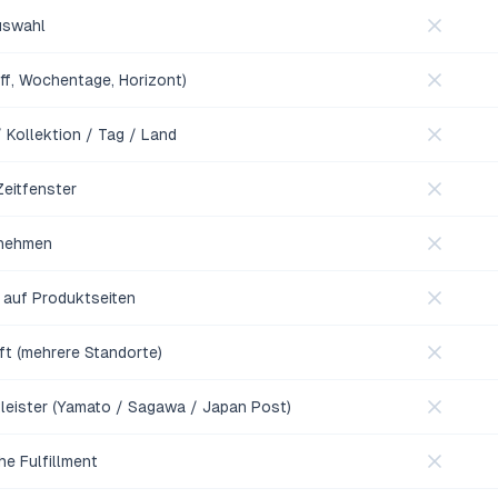
uswahl
off, Wochentage, Horizont)
 Kollektion / Tag / Land
Zeitfenster
rnehmen
n auf Produktseiten
t (mehrere Standorte)
leister (Yamato / Sagawa / Japan Post)
e Fulfillment