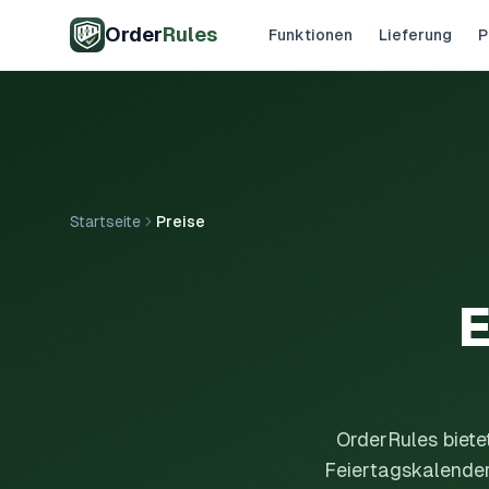
Zum Hauptinhalt springen
Order
Rules
Funktionen
Lieferung
P
Startseite
Preise
E
OrderRules bietet
Feiertagskalender