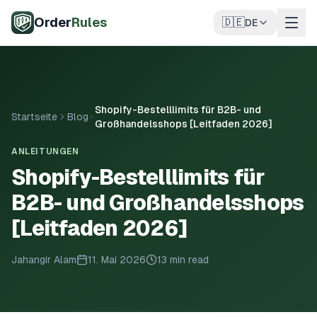
Zum Hauptinhalt springen
Order
Rules
🇩🇪
DE
Shopify-Bestelllimits für B2B- und
Startseite
Blog
Großhandelsshops [Leitfaden 2026]
ANLEITUNGEN
Shopify-Bestelllimits für
B2B- und Großhandelsshops
[Leitfaden 2026]
Jahangir Alam
11. Mai 2026
13 min read