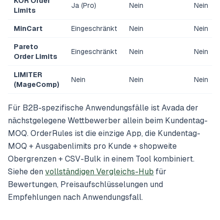
KOR Order
Ja (Pro)
Nein
Nein
Limits
MinCart
Eingeschränkt
Nein
Nein
Pareto
Eingeschränkt
Nein
Nein
Order Limits
LIMITER
Nein
Nein
Nein
(MageComp)
Für B2B-spezifische Anwendungsfälle ist Avada der
nächstgelegene Wettbewerber allein beim Kundentag-
MOQ. OrderRules ist die einzige App, die Kundentag-
MOQ + Ausgabenlimits pro Kunde + shopweite
Obergrenzen + CSV-Bulk in einem Tool kombiniert.
Siehe den
vollständigen Vergleichs-Hub
für
Bewertungen, Preisaufschlüsselungen und
Empfehlungen nach Anwendungsfall.