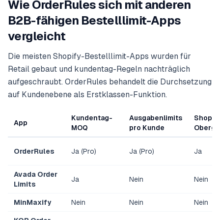
Wie OrderRules sich mit anderen
B2B-fähigen Bestelllimit-Apps
vergleicht
Die meisten Shopify-Bestelllimit-Apps wurden für
Retail gebaut und kundentag-Regeln nachträglich
aufgeschraubt. OrderRules behandelt die Durchsetzung
auf Kundenebene als Erstklassen-Funktion.
Kundentag-
Ausgabenlimits
Shopwe
App
MOQ
pro Kunde
Obergr
OrderRules
Ja (Pro)
Ja (Pro)
Ja
Avada Order
Ja
Nein
Nein
Limits
MinMaxify
Nein
Nein
Nein