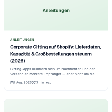
Anleitungen
ANLEITUNGEN
Corporate Gifting auf Shopify: Lieferdaten,
Kapazität & Großbestellungen steuern
(2026)
Gifting-Apps kümmern sich um Nachrichten und den
Versand an mehrere Empfänger — aber nicht um die
operative Ebene. So begrenzen Sie Bestellungen pro
1. Aug. 2026
13 min read
Lieferdatum, legen Mindestmengen für
Großbestellungen fest und erzwingen Bestellschluss-
Termine für einen Corporate-Gifting- oder
Präsentkorb-Shop auf Shopify.