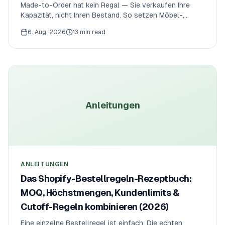
Made-to-Order hat kein Regal — Sie verkaufen Ihre
Kapazität, nicht Ihren Bestand. So setzen Möbel-,
Keramik-, Bekleidungs- und Handmade-Marken ehrliche
6. Aug. 2026
13 min read
Lieferzeiten, begrenzen die Produktion pro Tag oder
Woche und erzwingen Bestellschluss im Shopify-
Checkout.
Anleitungen
ANLEITUNGEN
Das Shopify-Bestellregeln-Rezeptbuch:
MOQ, Höchstmengen, Kundenlimits &
Cutoff-Regeln kombinieren (2026)
Eine einzelne Bestellregel ist einfach. Die echten