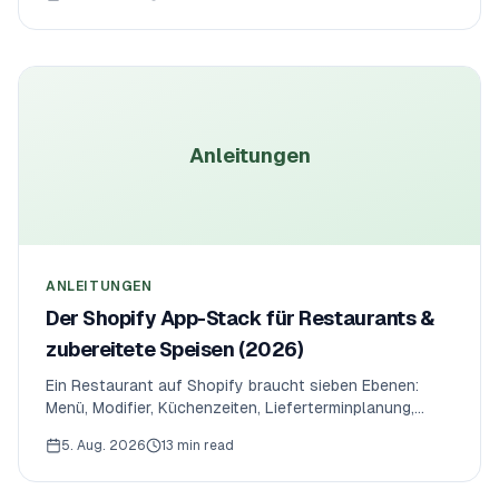
deckeln die Kapazität einer Küche, damit sie sich nie
übernimmt.
Anleitungen
ANLEITUNGEN
Der Shopify App-Stack für Restaurants &
zubereitete Speisen (2026)
Ein Restaurant auf Shopify braucht sieben Ebenen:
Menü, Modifier, Küchenzeiten, Lieferterminplanung,
Bestellregeln, Dispatch und (optional) POS. Hier ist der
5. Aug. 2026
13 min read
Referenz-Stack — was jede App leistet und was ein
echter Shop pro Monat ausgibt.