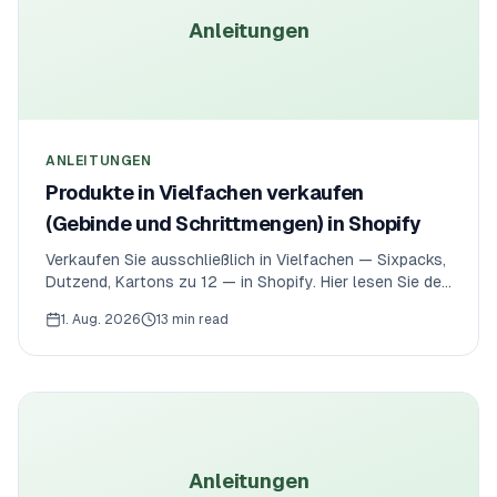
Anleitungen
ANLEITUNGEN
Produkte in Vielfachen verkaufen
(Gebinde und Schrittmengen) in Shopify
Verkaufen Sie ausschließlich in Vielfachen — Sixpacks,
Dutzend, Kartons zu 12 — in Shopify. Hier lesen Sie den
Unterschied zwischen Mindestmenge und Schrittmenge,
1. Aug. 2026
13 min read
warum native Regeln nur B2B abdecken und wie Sie
Gebinde im Checkout durchsetzen.
Anleitungen