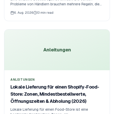
Probleme von Händlern brauchen mehrere Regeln, die
zusammenspielen — ein Minimum und ein Vielfaches
6. Aug. 2026
13 min read
und ein Kundenlimit und einen Cutoff. Das ist das
Rezeptbuch: exakte Regel-Stacks für reale Szenarien,
die Fallstricke und die Stelle, an der natives Shopify an
seine Grenze stößt.
Anleitungen
ANLEITUNGEN
Lokale Lieferung für einen Shopify-Food-
Store: Zonen, Mindestbestellwerte,
Öffnungszeiten & Abholung (2026)
Lokale Lieferung für einen Food-Store ist eine