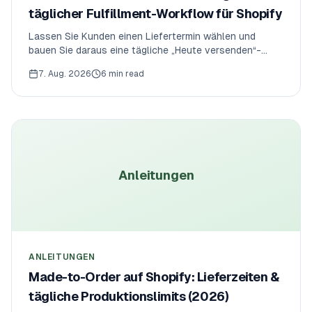
täglicher Fulfillment-Workflow für Shopify
Lassen Sie Kunden einen Liefertermin wählen und
bauen Sie daraus eine tägliche „Heute versenden“-
Liste — nach Liefertermin filtern und direkt als Yamato-
7. Aug. 2026
6 min read
B2-Cloud-, Sagawa- oder Japan-Post-CSV
exportieren.
Anleitungen
ANLEITUNGEN
Made-to-Order auf Shopify: Lieferzeiten &
tägliche Produktionslimits (2026)