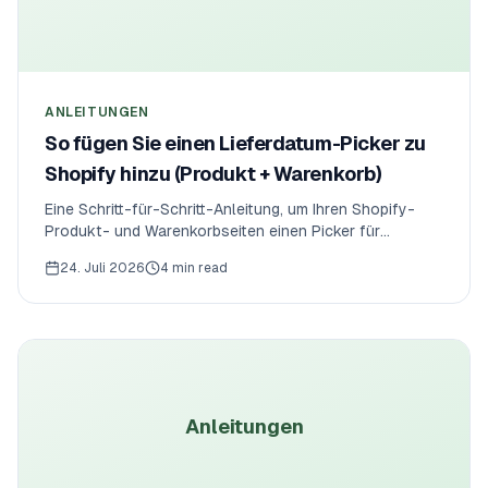
ANLEITUNGEN
So fügen Sie einen Lieferdatum-Picker zu
Shopify hinzu (Produkt + Warenkorb)
Eine Schritt-für-Schritt-Anleitung, um Ihren Shopify-
Produkt- und Warenkorbseiten einen Picker für
Lieferdatum und Zeitfenster hinzuzufügen — mit
24. Juli 2026
4 min read
Vorlaufzeit, Annahmeschluss und Kapazitätsgrenzen.
Ohne Code.
Anleitungen