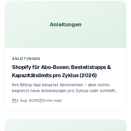
Anleitungen
ANLEITUNGEN
Shopify für Abo-Boxen: Bestellstopps &
Kapazitätslimits pro Zyklus (2026)
Ihre Billing-App belastet Abonnenten – aber nichts
begrenzt neue Anmeldungen pro Zyklus oder schließt
den Warenkorb, wenn eine Box ausverkauft ist. So
2. Aug. 2026
13 min read
richten Sie Bestellstopps, Kapazität pro Zyklus und
'noch X Plätze' auf Shopify ein.