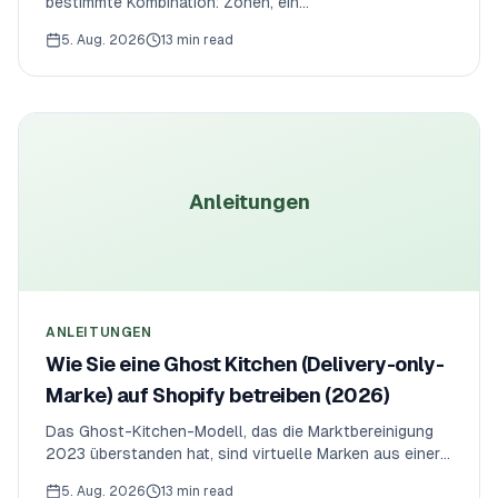
bestimmte Kombination: Zonen, ein
Liefermindestbestellwert, Öffnungszeiten und
5. Aug. 2026
13 min read
Abholung. So richten Sie das in Shopify ein — und die
native Wallet-Einschränkung, die es klammheimlich
aushebelt.
Anleitungen
ANLEITUNGEN
Wie Sie eine Ghost Kitchen (Delivery-only-
Marke) auf Shopify betreiben (2026)
Das Ghost-Kitchen-Modell, das die Marktbereinigung
2023 überstanden hat, sind virtuelle Marken aus einer
eigenen Küche. So betreiben Sie es auf Shopify — und
5. Aug. 2026
13 min read