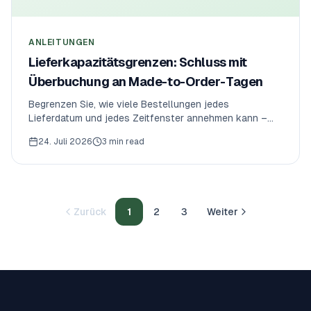
ANLEITUNGEN
Lieferkapazitätsgrenzen: Schluss mit
Überbuchung an Made-to-Order-Tagen
Begrenzen Sie, wie viele Bestellungen jedes
Lieferdatum und jedes Zeitfenster annehmen kann –
durchgesetzt an der Kasse, damit Made-to-Order-Tage
24. Juli 2026
3 min read
nie überbucht werden.
Zurück
1
2
3
Weiter