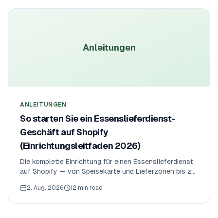
Anleitungen
ANLEITUNGEN
So starten Sie ein Essenslieferdienst-
Geschäft auf Shopify
(Einrichtungsleitfaden 2026)
Die komplette Einrichtung für einen Essenslieferdienst
auf Shopify — von Speisekarte und Lieferzonen bis zu
den Küchenzeiten, Deadlines und Kapazitätsgrenzen,
2. Aug. 2026
12 min read
die Bestellungen erfüllbar halten. Ohne Marktplatz-
Provision.