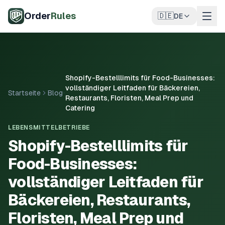
Zum Hauptinhalt springen
Order
Rules
🇩🇪
DE
Shopify-Bestelllimits für Food-Businesses:
vollständiger Leitfaden für Bäckereien,
Startseite
Blog
Restaurants, Floristen, Meal Prep und
Catering
LEBENSMITTELBETRIEBE
Shopify-Bestelllimits für
Food-Businesses:
vollständiger Leitfaden für
Bäckereien, Restaurants,
Floristen, Meal Prep und