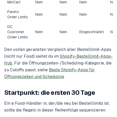
MinCart
Nein
Nein
Nein
Nei
Pareto
Nein
Nein
Nein
Nei
Order Limits
DC
Customer
Nein
Nein
Eingeschränkt
Nei
Order Limits
Den vollen gerankten Vergleich aller Bestelllimit-Apps
(nicht nur Food) siehst du im
Shopify-Bestelllimit-Apps-
Hub
. Für die Öffnungszeiten-/Scheduling-Kategorie, die
zu Cutoffs passt, siehe
Beste Shopify-Apps für
Öffnungszeiten und Scheduling
.
Startpunkt: die ersten 30 Tage
Ein:e Food-Händler:in, der/die neu bei Bestelllimits ist,
sollte die Regeln in dieser Reihenfolge sequenzieren: