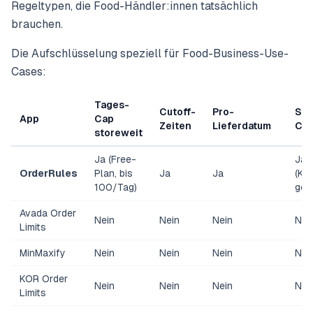
Regeltypen, die Food-Händler:innen tatsächlich
brauchen.
Die Aufschlüsselung speziell für Food-Business-Use-
Cases:
Tages-
Cutoff-
Pro-
Sur
App
Cap
Zeiten
Lieferdatum
Ca
storeweit
Ja (Free-
Ja
OrderRules
Plan, bis
Ja
Ja
(Ka
100/Tag)
gep
Avada Order
Nein
Nein
Nein
Nei
Limits
MinMaxify
Nein
Nein
Nein
Nei
KOR Order
Nein
Nein
Nein
Nei
Limits