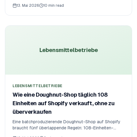
verschreibungspflichtige Produkte, monatliche Futter-
13. Mai 2026
10 min read
Abos und Same-Day-Lokal-Lieferung müssen alle
zusammen funktionieren. So läuft ein Shopify-Lokal-
Zoofachgeschäft 2026 wirklich — die operativen
Regeln, der App-Stack und worin es sich von den
generischen „Starte ein Tiergeschäft”-Inhalten
unterscheidet.
Lebensmittelbetriebe
LEBENSMITTELBETRIEBE
Wie eine Doughnut-Shop täglich 108
Einheiten auf Shopify verkauft, ohne zu
überverkaufen
Eine batchproduzierende Doughnut-Shop auf Shopify
braucht fünf überlappende Regeln: 108-Einheiten-
Tageslimit, Pro-Sorten-Sub-Caps, 22-Uhr-Cutoff für