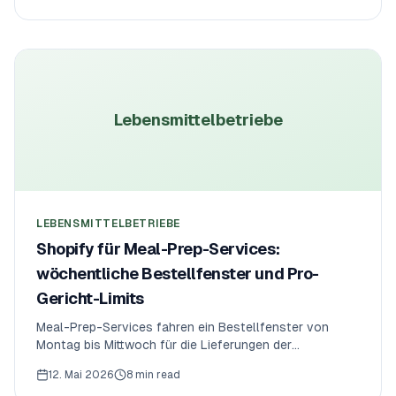
Zeiten und vorgeplante Spitzenlast-Limits —, der die
Tourenplanung zusammenhält.
Lebensmittelbetriebe
LEBENSMITTELBETRIEBE
Shopify für Meal-Prep-Services:
wöchentliche Bestellfenster und Pro-
Gericht-Limits
Meal-Prep-Services fahren ein Bestellfenster von
Montag bis Mittwoch für die Lieferungen der
Folgewoche, mit wöchentlichem Gesamt-Cap und Pro-
12. Mai 2026
8 min read
Gericht-Sub-Caps. Hier ist der Regel-Stack, der das