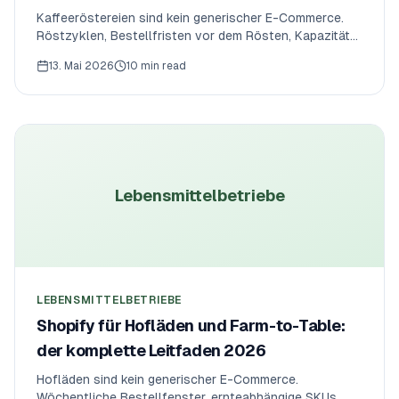
Kaffeeröstereien sind kein generischer E-Commerce.
Röstzyklen, Bestellfristen vor dem Rösten, Kapazität
bei Kleinchargen und Wholesale-an-Café-Bestellungen
13. Mai 2026
10 min read
müssen alle zwischen Produktionsplan und Storefront
ausgerichtet werden. So führen Sie eine Shopify-
Kaffeerösterei — die operativen Regeln, der App-Stack
und wie OrderRules mit Roasterly für die
Produktionsplanung zusammenspielt.
Lebensmittelbetriebe
LEBENSMITTELBETRIEBE
Shopify für Hofläden und Farm-to-Table:
der komplette Leitfaden 2026
Hofläden sind kein generischer E-Commerce.
Wöchentliche Bestellfenster, ernteabhängige SKUs,