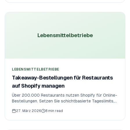
mit automatisierter Kapazitätskontrolle.
Lebensmittelbetriebe
LEBENSMITTELBETRIEBE
Takeaway-Bestellungen für Restaurants
auf Shopify managen
Über 200.000 Restaurants nutzen Shopify für Online-
Bestellungen. Setzen Sie schichtbasierte Tageslimits,
Annahmeschluss und Pro-Schicht-Küchenkapazitäten
27. März 2026
8 min read
— sperren Sie Checkout außerhalb der Öffnungszeiten
und vermeiden Sie Küchen-Overload.