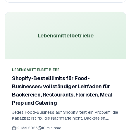
Fenster sich selbst managen lässt — Montag 8 Uhr
auf, Mittwoch 18 Uhr zu, Auto-Rollover.
Lebensmittelbetriebe
LEBENSMITTELBETRIEBE
Shopify-Bestelllimits für Food-
Businesses: vollständiger Leitfaden für
Bäckereien, Restaurants, Floristen, Meal
Prep und Catering
Jedes Food-Business auf Shopify teilt ein Problem: die
Kapazität ist fix, die Nachfrage nicht. Bäckereien,
Restaurants, Floristen, Meal Prep, Doughnut Shops und
12. Mai 2026
10 min read
Caterer brauchen denselben 6-Regel-Stack — Tages-