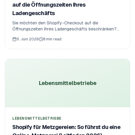
auf die Öffnungszeiten Ihres
Ladengeschäfts
Sie möchten den Shopify-Checkout auf die
Öffnungszeiten Ihres Ladengeschäfts beschränken?
Erfahren Sie, wie Sie den Checkout außerhalb der
11. Juni 2026
8 min read
Geschäftszeiten blockieren, damit Kunden nur
bestellen können, wenn Ihr Geschäft geöffnet und
betriebsbereit ist.
Lebensmittelbetriebe
LEBENSMITTELBETRIEBE
Shopify für Metzgereien: So führst du eine