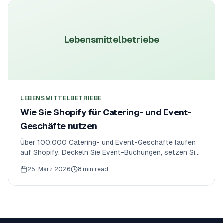
Lebensmittelbetriebe
LEBENSMITTELBETRIEBE
Wie Sie Shopify für Catering- und Event-
Geschäfte nutzen
Über 100.000 Catering- und Event-Geschäfte laufen
auf Shopify. Deckeln Sie Event-Buchungen, setzen Sie
Mindestvorlaufzeiten (72 Stunden), erzwingen Sie
25. März 2026
8 min read
Wochenend-Kapazitäten und vermeiden Sie
Überbuchungen mit automatisierten datumsbasierten
Caps.