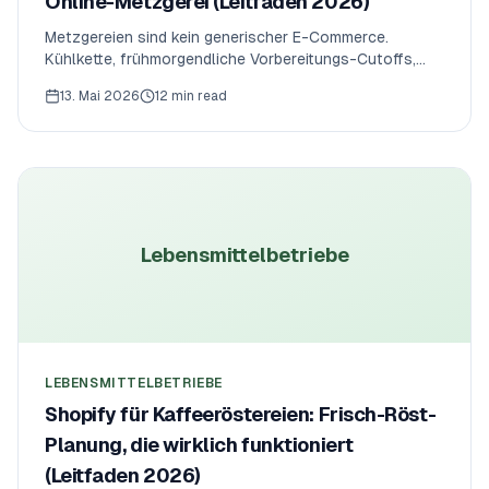
Online-Metzgerei (Leitfaden 2026)
Metzgereien sind kein generischer E-Commerce.
Kühlkette, frühmorgendliche Vorbereitungs-Cutoffs,
tägliche Kapazitätsobergrenzen, Großhandels-
13. Mai 2026
12 min read
Sammelbestellungen und Feiertagsspitzen müssen alle
zusammen funktionieren. So läuft eine Shopify-
Metzgerei 2026 wirklich — die operativen Regeln, der
App-Stack und das Praxisbeispiel.
Lebensmittelbetriebe
LEBENSMITTELBETRIEBE
Shopify für Kaffeeröstereien: Frisch-Röst-
Planung, die wirklich funktioniert
(Leitfaden 2026)