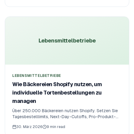
Caps, Pro-Produkt-Limits, Pro-Lieferdatum-Counter,
Cutoffs, Feiertagsschließungen und Spitzenlast-Caps.
Lebensmittelbetriebe
LEBENSMITTELBETRIEBE
Wie Bäckereien Shopify nutzen, um
individuelle Tortenbestellungen zu
managen
Über 250.000 Bäckereien nutzen Shopify. Setzen Sie
Tagesbestelllimits, Next-Day-Cutoffs, Pro-Produkt-
Limits für individuelle Torten und
30. März 2026
9 min read
Feiertagsschließungen — verhindern Sie Überverkäufe