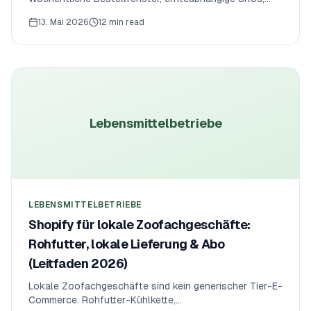
saisonale Schließungen und Abo-Muster im Stil einer
13. Mai 2026
12 min read
Solawi müssen alle zusammen funktionieren. Hier ist
der operative und App-Stack-Leitfaden, um einen
Hofladen oder eine Solawi auf Shopify zu betreiben.
Lebensmittelbetriebe
LEBENSMITTELBETRIEBE
Shopify für lokale Zoofachgeschäfte:
Rohfutter, lokale Lieferung & Abo
(Leitfaden 2026)
Lokale Zoofachgeschäfte sind kein generischer Tier-E-
Commerce. Rohfutter-Kühlkette,