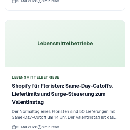
12. Mai 2026
8 min read
Folgetag, Bestand pro Lieferdatum und sichtbare
Ausverkauft-Markierung. So komponieren die Regeln.
Lebensmittelbetriebe
LEBENSMITTELBETRIEBE
Shopify für Floristen: Same-Day-Cutoffs,
Lieferlimits und Surge-Steuerung zum
Valentinstag
Der Normaltag eines Floristen sind 50 Lieferungen mit
Same-Day-Cutoff um 14 Uhr. Der Valentinstag ist das
Fünffache. Hier ist der Regel-Stack — Limits pro
12. Mai 2026
8 min read
Lieferdatum, zonenspezifische Sub-Limits, Cutoff-