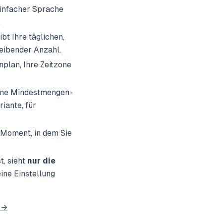
 einfacher Sprache
.
t Ihre täglichen,
leibender Anzahl.
plan, Ihre Zeitzone
eine Mindestmengen-
iante, für
 Moment, in dem Sie
t, sieht
nur die
ine Einstellung
 →