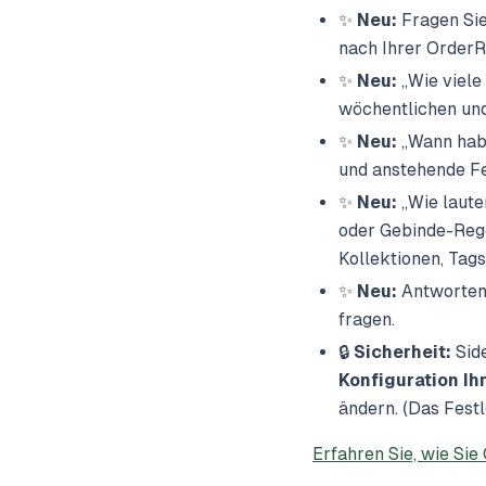
✨
Neu:
Fragen Si
nach Ihrer OrderR
✨
Neu:
„Wie viele
wöchentlichen und
✨
Neu:
„Wann habe
und anstehende Fe
✨
Neu:
„Wie laute
oder Gebinde-Rege
Kollektionen, Tag
✨
Neu:
Antworten 
fragen.
🔒
Sicherheit:
Side
Konfiguration I
ändern. (Das Fest
Erfahren Sie, wie Sie