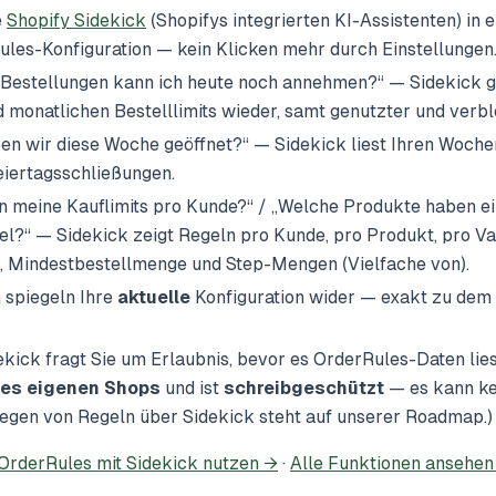
e
Shopify Sidekick
(Shopifys integrierten KI-Assistenten) in
ules-Konfiguration — kein Klicken mehr durch Einstellungen
 Bestellungen kann ich heute noch annehmen?“ — Sidekick gib
 monatlichen Bestelllimits wieder, samt genutzter und verb
n wir diese Woche geöffnet?“ — Sidekick liest Ihren Wochen
iertagsschließungen.
n meine Kauflimits pro Kunde?“ / „Welche Produkte haben 
l?“ — Sidekick zeigt Regeln pro Kunde, pro Produkt, pro Var
s, Mindestbestellmenge und Step-Mengen (Vielfache von).
spiegeln Ihre
aktuelle
Konfiguration wider — exakt zu dem
kick fragt Sie um Erlaubnis, bevor es OrderRules-Daten lies
hres eigenen Shops
und ist
schreibgeschützt
— es kann ke
legen von Regeln über Sidekick steht auf unserer Roadmap.)
 OrderRules mit Sidekick nutzen →
·
Alle Funktionen ansehen