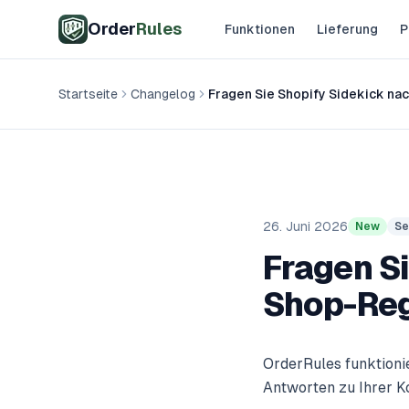
Zum Hauptinhalt springen
Order
Rules
Funktionen
Lieferung
P
Startseite
Changelog
Fragen Sie Shopify Sidekick na
26. Juni 2026
New
Se
Fragen Si
Shop-Re
OrderRules funktionie
Antworten zu Ihrer Ko