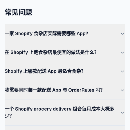
常见问题
一家 Shopify 食杂店实际需要哪些 App?
一家可跑通的 Shopify 食杂店需要七层：主题、营业时间
在 Shopify 上跑食杂店最便宜的做法是什么？
强制(OrderRules)、本地配送排程(Zapiet 或 Shipday)、配
送日期选择器(Stellar Delivery Date 或 Pickeasy — 常与
最小可行 Shopify 食杂组合是 Shopify Basic($39/mo)、
排程是同一款 App)、最低订单金额与日上限的订单规则
Shopify 上哪款配送 App 最适合食杂？
OrderRules 免费 Starter 套餐(营业时间 + 节假日日历
(OrderRules)、如果卖酒类或烟草则需要年龄验证
$0)、加上 Shopify 原生 Local Delivery 功能（免费）。一
(Agechecker.net 或 Smart Age Verification),以及可选的
2026 年食杂场景里三款占主流：Zapiet（最成熟、功能最
共 $39/mo,可支撑一个小型本地配送食杂店,具备基础营业
我需要同时装一款配送 App 与 OrderRules 吗？
移动 App 构建器(MobiLoud、Vajro、SimiCart、
全、复杂配送规则、价格偏高）、Stellar Delivery Date &
时间、节假日闭店,以及在某邮编半径内的当日配送。代价
Tapcart)。多数门店可以用月度 $99–$190 的组合上线,等
Pickup(界面更利落、面向 grocery、免费档不错)、
是：原生 Local Delivery 没有 Zapiet 或 Pickeasy 那样精
多数情况下是。配送 App 负责面向客户的时段选择器与派
月营收能撑得起时再加上移动 App 层。
Pickeasy(配送 + 自提覆盖广,免费档慷慨,支持多门店)。选
一个 Shopify grocery delivery 组合每月成本大概多
致,且没有配送时段选择器 — 客户只能选邮编、拿一个通用
单逻辑 — 告诉客户什么时候到货,并把订单分派到正确的快
择取决于配送复杂度。单门店、按邮编做简单配送的食杂
少？
的配送承诺。多数食杂店在 60–90 天内就会超过这个最小
递员或车辆。OrderRules 负责营业时间与订单规则 — 结
店,在 Stellar 或 Pickeasy 上跑得很好。复杂分区规则的多
组合。
账本身何时开放、生效的最低订单金额、哪些年龄限制商品
精简：$39–$55/mo(Shopify Basic + OrderRules 免费 +
门店运营则需要 Zapiet。这些 App 都不处理结账层的营业