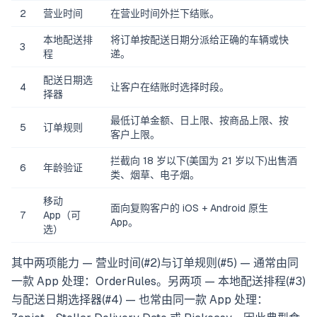
2
营业时间
在营业时间外拦下结账。
本地配送排
将订单按配送日期分派给正确的车辆或快
3
程
递。
配送日期选
4
让客户在结账时选择时段。
择器
最低订单金额、日上限、按商品上限、按
5
订单规则
客户上限。
拦截向 18 岁以下(美国为 21 岁以下)出售酒
6
年龄验证
类、烟草、电子烟。
移动
面向复购客户的 iOS + Android 原生
7
App（可
App。
选）
其中两项能力 — 营业时间(#2)与订单规则(#5) — 通常由同
一款 App 处理：OrderRules。另两项 — 本地配送排程(#3)
与配送日期选择器(#4) — 也常由同一款 App 处理：