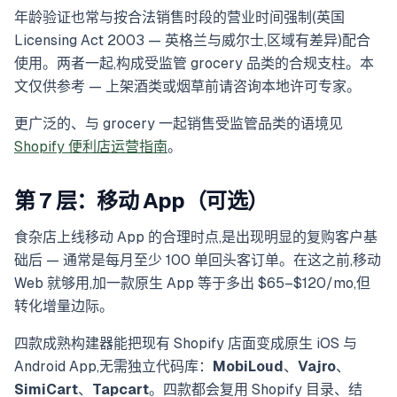
年龄验证也常与按合法销售时段的营业时间强制(英国
Licensing Act 2003 — 英格兰与威尔士,区域有差异)配合
使用。两者一起,构成受监管 grocery 品类的合规支柱。本
文仅供参考 — 上架酒类或烟草前请咨询本地许可专家。
更广泛的、与 grocery 一起销售受监管品类的语境见
Shopify 便利店运营指南
。
第 7 层：移动 App（可选）
食杂店上线移动 App 的合理时点,是出现明显的复购客户基
础后 — 通常是每月至少 100 单回头客订单。在这之前,移动
Web 就够用,加一款原生 App 等于多出 $65–$120/mo,但
转化增量边际。
四款成熟构建器能把现有 Shopify 店面变成原生 iOS 与
Android App,无需独立代码库：
MobiLoud
、
Vajro
、
SimiCart
、
Tapcart
。四款都会复用 Shopify 目录、结