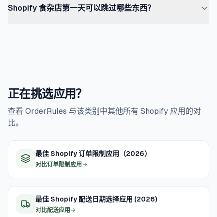
需要验证。两层互补、不重叠。只装 OrderRules 的门店有
Shopify 食杂店第一天可以跳过哪些东西？
Shopify Local Delivery)。标准：$99–$190/mo(Shopify
时间强制 — 那是单独的一层(OrderRules 或 We Are
营业时间但没有配送时段;只装配送 App 的门店有时段但没
+ OrderRules Pro + 专门的配送 App + 年龄验证)。完整：
Open)。
三类东西常被太早加上。一款移动 App 在月营收达到 $20
有营业时间外的结账强制。
$250–$500/mo(以上全部 + 移动 App 构建器 + 多商家
–$30K 之前很少值得 — 在此之前移动 Web 结账就够,加上
App + 随营收升级 Shopify 套餐)。2026 年在 Shopify 上
原生 App 反而多出 $65–$120/mo,转化提升边际。没签下
上线的多数食杂店落在 $99–$190 区间 — 足以覆盖营业时
商家合伙人就先装多商家 App 没什么用 — 先装 App 再去
间、配送排程、时段选择器、最低订单金额与年龄验证,首
找伙伴的模式通常会失败。忠诚度/积分类 App(Smile.io、
日不必为移动或多商家付费。
正在挑选应用？
Loyalty Lion)要在基础流程跑顺后再上,而不是在那之前。
第一天的重点：营业时间 + 配送 + 订单规则;其它都能等。
查看 OrderRules 与该类别中其他所有 Shopify 应用的对
比。
最佳 Shopify 订单限制应用（2026）
对比订单限制应用
最佳 Shopify 配送日期选择应用 (2026)
对比配送应用