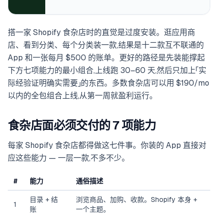
搭一家 Shopify 食杂店时的直觉是过度安装。逛应用商
店、看到分类、每个分类装一款,结果是十二款互不联通的
App 和一张每月 $500 的账单。更好的路径是先装能撑起
下方七项能力的最小组合,上线跑 30–60 天,然后只加上「实
际经验证明确实需要」的东西。多数食杂店可以用 $190/mo
以内的全包组合上线,从第一周就盈利运行。
食杂店面必须交付的 7 项能力
每家 Shopify 食杂店都得做这七件事。你装的 App 直接对
应这些能力 — 一层一款,不多不少。
#
能力
通俗描述
目录 + 结
浏览商品、加购、收款。Shopify 本身 +
1
账
一个主题。