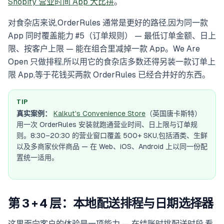
Shopify 营业时间 App 大比拼
。
对食杂店来说,OrderRules 通常是更好的路径,因为同一款
App 同时覆盖能力 #5（订单规则） — 最低订单金额、日上
限、按客户上限 — 能在组合里减掉一款 App。We Are
Open 只做排程,所以用它的食杂店多数还得另装一款订单上
限 App,等于花钱买两款 OrderRules 已经合并好的东西。
TIP
真实案例：
Kalkut's Convenience Store
（英国唐卡斯特）
用一次 OrderRules 安装就跑通营业时间、日上限与订单规
则。8:30–20:30 的营业窗口覆盖 500+ SKU,包括酒类、生鲜
以及多商家伙伴商品 — 在 Web、iOS、Android 上以同一份配
置统一适用。
第 3 + 4 层：本地配送排程与日期选择器
这里面向客户的体验是一项能力 — 在结账时挑配送时段,看