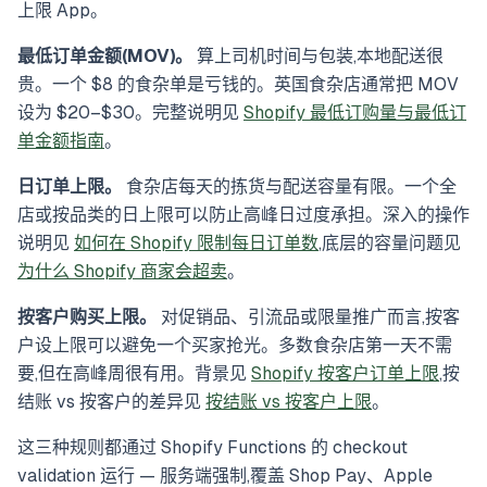
上限 App。
最低订单金额(MOV)。
算上司机时间与包装,本地配送很
贵。一个 $8 的食杂单是亏钱的。英国食杂店通常把 MOV
设为 $20–$30。完整说明见
Shopify 最低订购量与最低订
单金额指南
。
日订单上限。
食杂店每天的拣货与配送容量有限。一个全
店或按品类的日上限可以防止高峰日过度承担。深入的操作
说明见
如何在 Shopify 限制每日订单数
,底层的容量问题见
为什么 Shopify 商家会超卖
。
按客户购买上限。
对促销品、引流品或限量推广而言,按客
户设上限可以避免一个买家抢光。多数食杂店第一天不需
要,但在高峰周很有用。背景见
Shopify 按客户订单上限
,按
结账 vs 按客户的差异见
按结账 vs 按客户上限
。
这三种规则都通过 Shopify Functions 的 checkout
validation 运行 — 服务端强制,覆盖 Shop Pay、Apple