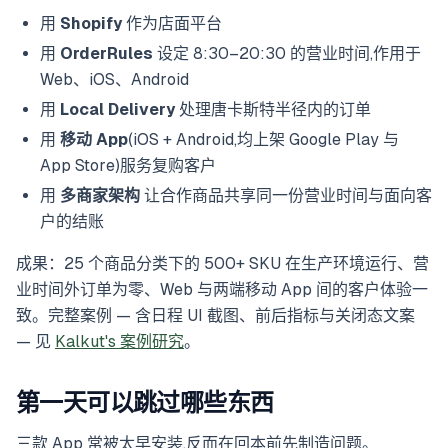
用
Shopify
作为店面平台
用
OrderRules
设定 8:30–20:30 的营业时间,作用于
Web、iOS、Android
用
Local Delivery
处理唐卡斯特半径内的订单
用
移动 App
(iOS + Android,均上架 Google Play 与
App Store)服务复购客户
用
多商家架构
让合作商品共享同一份营业时间与面向客
户的结账
成果：25 个商品分类下的 500+ SKU 在生产环境运行、营
业时间外订单为零、Web 与两端移动 App 间的客户体验一
致。完整案例 — 含日程 UI 截图、前后指标与关闭态文案
— 见
Kalkut's 案例研究
。
第一天可以跳过哪些东西
三款 App 常被太早安装,反而在回本前先制造问题。