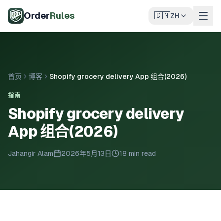
跳至主要内容
Order
Rules
🇨🇳
ZH
首页
博客
Shopify grocery delivery App 组合(2026)
指南
Shopify grocery delivery
App 组合(2026)
Jahangir Alam
2026年5月13日
18 min read