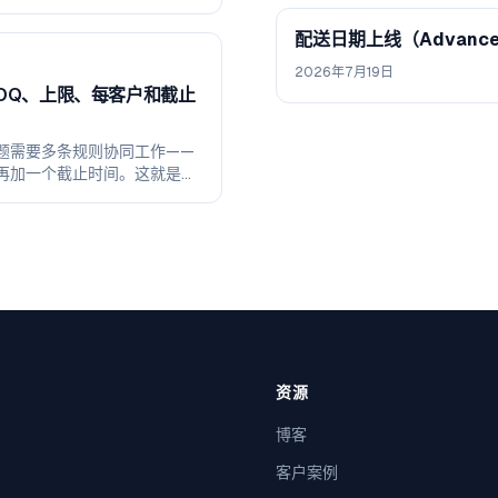
配送日期上线（Advance
2026年7月19日
 MOQ、上限、每客户和截止
题需要多条规则协同工作——
再加一个截止时间。这就是这
坑，以及 Shopify 原生
资源
博客
客户案例