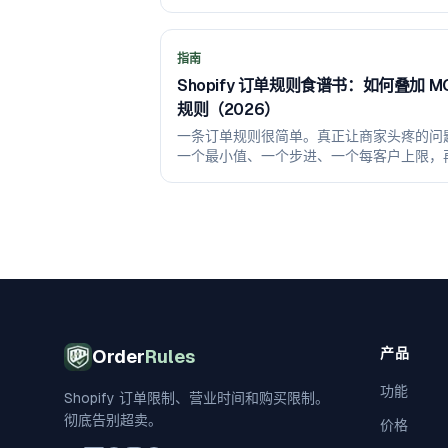
Shopify 结账时强制执行截单。
指南
Shopify 订单规则食谱书：如何叠加
规则（2026）
一条订单规则很简单。真正让商家头疼的问
一个最小值、一个步进、一个每客户上限，
本食谱书：针对真实场景的精确规则组合、易踩的
功能走到尽头的地方。
产品
Order
Rules
功能
Shopify 订单限制、营业时间和购买限制。
彻底告别超卖。
价格