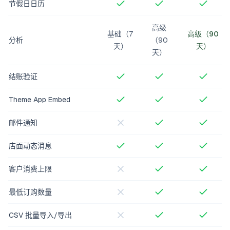
节假日日历
高级
基础（7
高级（90
分析
（90
天）
天）
天）
结账验证
Theme App Embed
邮件通知
店面动态消息
客户消费上限
最低订购数量
CSV 批量导入/导出