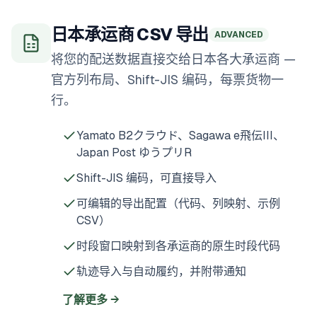
日本承运商 CSV 导出
ADVANCED
将您的配送数据直接交给日本各大承运商 —
官方列布局、Shift-JIS 编码，每票货物一
行。
Yamato B2クラウド、Sagawa e飛伝III、
Japan Post ゆうプリR
Shift-JIS 编码，可直接导入
可编辑的导出配置（代码、列映射、示例
CSV）
时段窗口映射到各承运商的原生时段代码
轨迹导入与自动履约，并附带通知
了解更多
→