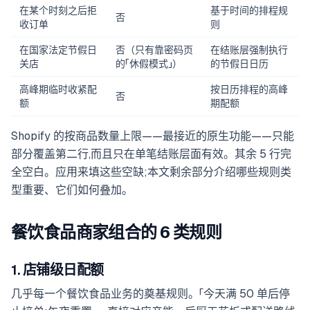
在某个时刻之后拒
基于时间的排程规
否
收订单
则
在国家法定节假日
否（只有靠密码页
在结账层强制执行
关店
的「休假模式」）
的节假日日历
高峰期临时收紧配
按日历排程的高峰
否
额
期配额
Shopify 的按商品数量上限——最接近的原生功能——只能
部分覆盖第二行,而且只在单笔结账层面有效。其余 5 行完
全空白。应用来填这些空缺;本文剩余部分介绍哪些规则类
型重要、它们如何叠加。
餐饮食品商家组合的 6 类规则
1. 店铺级日配额
几乎每一个餐饮食品业务的奠基规则。「今天满 50 单后停