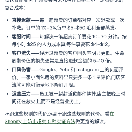
餐饮食品业务里,超卖会带来几种在表格上不一定看得见的
复合成本：
直接退款
——每一笔超卖的订单都对应一次退款或一次
补救。订单的 1%–3%,每单 $5–$50,毛利全部蒸发。
客服时间
——每解决一笔超卖订单要花 10–30 分钟。按
每小时 $25 的人力成本算,每件事要花 $4–$12。
客户流失
——经历过超卖的客户回头率明显更低。生命
周期价值的损失通常是直接退款金额的 5–10 倍。
口碑伤害
——Google、Yelp 和 Instagram 上的负面评
价。一家小面包房的资料里只要多一条 1 星评价,门店客
流就可能可衡量地下降好几周。
运营压力
——员工被一封封道歉邮件烧掉,店主把晚上时
间花在救火上,而不是经营业务上。
不
跑这些规则的代价,远高于跑这些规则的代价。看
在
Shopify 上防止超卖:5 种实证方法
做更宽的解读。