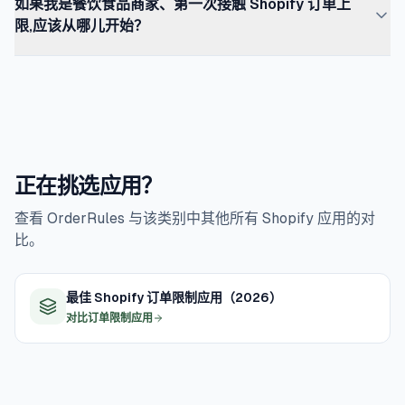
如果我是餐饮食品商家、第一次接触 Shopify 订单上
历和 3 个商品上限,都包含在免费的 Starter 方案里。3 个以
间、一个管节假日）。多数餐饮食品商家从两三款应用起
限,应该从哪儿开始？
上的按商品上限、按客户的规则、CSV 批量导入和容量邮
步,随着时间逐步合并。
件提醒,需要 $9.99/mo 的 Pro 方案。对大多数小型餐饮食
从日配额开始。前两周保守一点（略低于真实产能,免得在
品业务(每天少于 100 单、单一产品或简洁菜单),免费方案
熟悉规则时就先发生超卖）。盯住被拦截的订单数——数量
就够。如果是多 SKU 面包房、有周轮换菜单的餐厅,或者带
很多说明真实产能高于设定;一个都没有,说明配额放得太
B2B 式账户配额的宴会公司,Pro 是合适的起点。
松。每周调整,直到被拦截订单稳定在尝试下单总量的 5%–
10% 左右。运营成熟后,再逐步加上截单时间和按商品上
正在挑选应用？
限。
查看 OrderRules 与该类别中其他所有 Shopify 应用的对
比。
最佳 Shopify 订单限制应用（2026）
对比订单限制应用