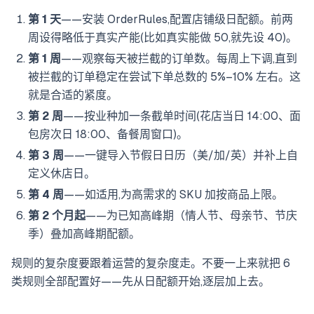
第 1 天
——安装 OrderRules,配置店铺级日配额。前两
周设得略低于真实产能(比如真实能做 50,就先设 40)。
第 1 周
——观察每天被拦截的订单数。每周上下调,直到
被拦截的订单稳定在尝试下单总数的 5%–10% 左右。这
就是合适的紧度。
第 2 周
——按业种加一条截单时间(花店当日 14:00、面
包房次日 18:00、备餐周窗口)。
第 3 周
——一键导入节假日日历（美/加/英）并补上自
定义休店日。
第 4 周
——如适用,为高需求的 SKU 加按商品上限。
第 2 个月起
——为已知高峰期（情人节、母亲节、节庆
季）叠加高峰期配额。
规则的复杂度要跟着运营的复杂度走。不要一上来就把 6
类规则全部配置好——先从日配额开始,逐层加上去。