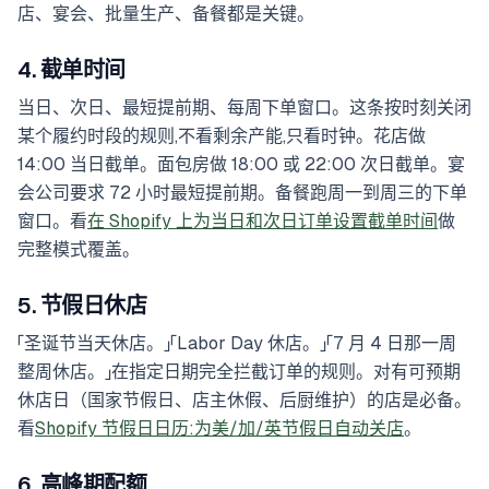
店、宴会、批量生产、备餐都是关键。
4. 截单时间
当日、次日、最短提前期、每周下单窗口。这条按时刻关闭
某个履约时段的规则,不看剩余产能,只看时钟。花店做
14:00 当日截单。面包房做 18:00 或 22:00 次日截单。宴
会公司要求 72 小时最短提前期。备餐跑周一到周三的下单
窗口。看
在 Shopify 上为当日和次日订单设置截单时间
做
完整模式覆盖。
5. 节假日休店
「圣诞节当天休店。」「Labor Day 休店。」「7 月 4 日那一周
整周休店。」在指定日期完全拦截订单的规则。对有可预期
休店日（国家节假日、店主休假、后厨维护）的店是必备。
看
Shopify 节假日日历:为美/加/英节假日自动关店
。
6. 高峰期配额