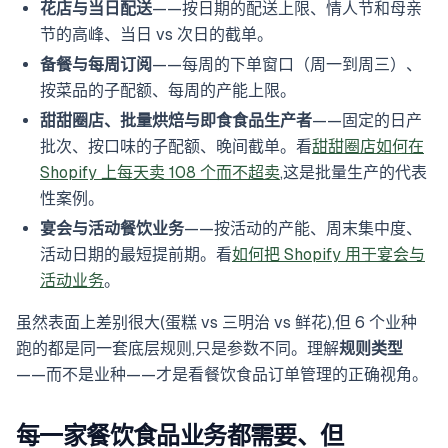
花店与当日配送
——按日期的配送上限、情人节和母亲
节的高峰、当日 vs 次日的截单。
备餐与每周订阅
——每周的下单窗口（周一到周三）、
按菜品的子配额、每周的产能上限。
甜甜圈店、批量烘焙与即食食品生产者
——固定的日产
批次、按口味的子配额、晚间截单。看
甜甜圈店如何在
Shopify 上每天卖 108 个而不超卖
,这是批量生产的代表
性案例。
宴会与活动餐饮业务
——按活动的产能、周末集中度、
活动日期的最短提前期。看
如何把 Shopify 用于宴会与
活动业务
。
虽然表面上差别很大(蛋糕 vs 三明治 vs 鲜花),但 6 个业种
跑的都是同一套底层规则,只是参数不同。理解
规则类型
——而不是业种——才是看餐饮食品订单管理的正确视角。
每一家餐饮食品业务都需要、但