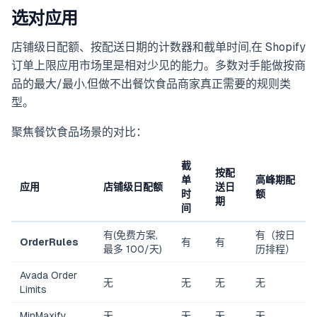
选对应用
店铺级日配额、按配送日期的计数器和截单时间,在 Shopify
订单上限应用市场里是相对少见的能力。多数对手能做按商
品的最大/最小,但做不出餐饮食品商家真正需要的规则类
型。
聚焦餐饮食品场景的对比：
截
按配
单
高峰期配
应用
店铺级日配额
送日
时
额
期
间
有(免费方案,
有（按日
OrderRules
有
有
最多 100/天)
历排程）
Avada Order
无
无
无
无
Limits
MinMaxify
无
无
无
无