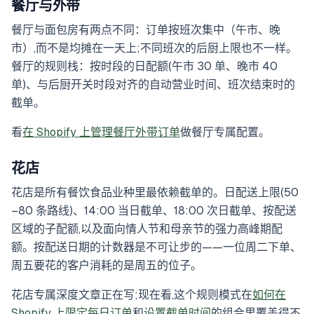
餐厅与外带
餐厅与面包房有两点不同：订单按班次集中（午市、晚
市）,而不是均摊在一天上;不同班次的后厨上限也不一样。
餐厅的规则栈：按时段的日配额(午市 30 单、晚市 40
单)、与后厨开关时段对齐的自动营业时间、班次结束时的
截单。
看
在 Shopify 上管理餐厅外带订单
做餐厅专属配置。
花店
花店是所有餐饮食品业种里最依赖截单的。日配送上限(50
–80 条路线)、14:00 当日截单、18:00 次日截单、按配送
区域的子配额,以及面向情人节和母亲节的强力高峰期配
额。按配送日期的计数器是不可让步的——一位周二下单、
周五要花的客户消耗的是周五的位子。
花店专属深度文章正在写;现在看,这个规则模式在
如何在
Shopify 上限定每日订单
和
设置截单时间
的组合里覆盖得不