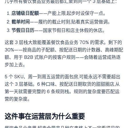
几乎所有餐饮食品业务最后都汇聚到同一个 3 层基础上：
店铺级日配额
——产能上限,起步时设保守一点。
截单时间
——履约的截止时刻,贴着真实运营做调。
节假日日历
——国家节假日和店主休假的休店。
这套 3 层栈大致能覆盖餐饮食品业务 70% 的需求。剩下的
30%——按商品的子配额、按配送日期的计数器、高峰期配
额、用于 B2B 式账户的按客户规则——会随着运营成熟逐
步加上去。
5 个 SKU、周一到周五运营的面包房,可能永远不需要超出
这个 3 层基础。6 种口味、按配送日期取货的甜甜圈店,从
第一天就需要完整的 6 条规则栈。规则的复杂度要匹配运
营的复杂度。
这件事在运营层为什么重要