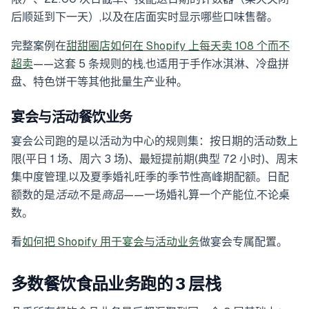
后顺延到下一天）,以及在店面实时显示哪些口味售罄。
完整案例在
甜甜圈店如何在 Shopify 上每天卖 108 个而不
超卖
——这套 5 条规则的栈,也适用于手作冰淇淋、冷盘拼
盘、特色饼干等其他批量生产业种。
宴会与活动餐饮业务
宴会公司跑的是以活动为中心的规则集：按日期的活动数上
限(平日 1 场、周六 3 场)、最短提前期(典型 72 小时)、周末
集中度管理,以及夏季婚礼旺季的季节性高峰期配额。日配
额数的是
活动
,不是
商品
——一场婚礼算一个产能位,不论桌
数。
看
如何把 Shopify 用于宴会与活动业务
做宴会专属配置。
多数餐饮食品业务跑的 3 层栈