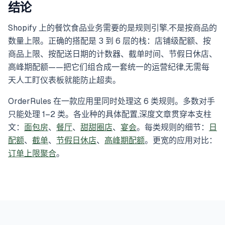
结论
Shopify 上的餐饮食品业务需要的是规则引擎,不是按商品的
数量上限。正确的搭配是 3 到 6 层的栈：店铺级配额、按
商品上限、按配送日期的计数器、截单时间、节假日休店、
高峰期配额——把它们组合成一套统一的运营纪律,无需每
天人工盯仪表板就能防止超卖。
OrderRules 在一款应用里同时处理这 6 类规则。多数对手
只能处理 1–2 类。各业种的具体配置,深度文章贯穿本支柱
文：
面包房
、
餐厅
、
甜甜圈店
、
宴会
。每类规则的细节：
日
配额
、
截单
、
节假日休店
、
高峰期配额
。更宽的应用对比：
订单上限聚合
。