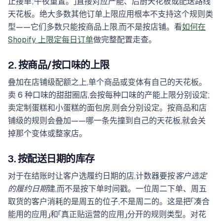
止接单;午夜重置。」直接对应产能、后厨天花板或配送路线
天花板。绝大多数其他订单上限应用根本不支持这个规则类
型——它们多数只能按商品上限,而不是按店铺。看
如何在
Shopify 上限定每日订单
做完整配置走查。
2. 按商品/按口味的上限
叠加在店铺级配额之上,单个商品或变体有自己的天花板。
卖 6 种口味的甜甜圈店,会按每种口味的产能上限分别设定;
卖定制蛋糕和小蛋糕的面包房,则会分别设定。按商品和店
铺级的规则会叠加——哪一条先撞到自己的天花板,就会关
掉那个变体或整家店。
3. 按配送日期的库存
对于在结账时让客户选履约日期的店,计数器要按
客户选定
的履约日期
建,而不是按下单时间戳。一位周二下单、周五
取货的客户消耗的是周五的位子,不是周二的。这是把「凑合
能用的应用」和「真正贴运营的应用」分开的规则类型。对花