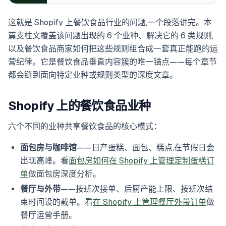
这就是 Shopify 上餐饮食品行业的问题,一个段落讲完。本
篇支柱文覆盖该问题出现的 6 个业种、解决它的 6 类规则,
以及餐饮食品商家如何把这些规则组合成一套真正能跑的运
营纪律。它是餐饮食品垂直内容簇的唯一锚点——每个章节
都会链到面向特定业种或规则类型的深度文章。
Shopify 上的餐饮食品业种
六个不同的业种共享餐饮食品的核心模式：
面包房与咖啡馆
——日产蛋糕、面包、糕点,在节假日会
出现高峰。看
面包房如何在 Shopify 上管理定制蛋糕订
单
做面包房深度分析。
餐厅与外带
——按班次接单、后厨产能上限、按班次结
束时间设的截单。看
在 Shopify 上管理餐厅外带订单
做
餐厅运营手册。