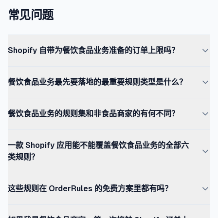
常见问题
Shopify 自带为餐饮食品业务准备的订单上限吗？
没有。Shopify 自带的是按商品的数量上限,只能在一笔结账
餐饮食品业务最先要落地的最重要规则类型是什么？
中限定一个 SKU 的数量——对库存安全有用,但远远不够餐
饮食品的产能管理。店铺级日配额、按配送日期的库存、截
店铺级日配额——「今天满 N 单后停止接单」——是几乎每一
单时间、节假日休店和高峰期配额,都需要 OrderRules 这
餐饮食品业务的规则集和非食品商家的有何不同？
个餐饮食品业务的奠基规则。它直接对应产能、后厨上限或
样的专用规则引擎。这些才是与餐饮食品实际运营方式相对
配送路线上限。这一条到位之后,下一条最重要的规则取决
应的规则类型。
餐饮食品业务运行在硬性产能天花板之下——后厨只能做 N
于业种：花店和备餐看截单时间,多 SKU 的面包房看按商品
一款 Shopify 应用能不能覆盖餐饮食品业务的全部六
个蛋糕,配送路线只能跑 N 个站点,生产批次就是 N 件。非食
上限,有明显季节性的店看节假日日历。
类规则？
品商家的天花板更多绑在库存上,而不是绑在生产上,通常更
宽松。餐饮食品业务还有时间敏感的履约（易变质、日生产
可以——OrderRules 把店铺级配额、按商品上限、按配送
周期）,所以需要截单时间规则——大多数非食品零售并不
这些规则在 OrderRules 的免费方案里都有吗？
日期计数、截单时间、节假日日历和高峰期配额合在一款应
需要。同一款应用都能处理,但餐饮食品的规则配比明显偏
用里,通过 Shopify Functions 在结账层强制执行。竞争方
店铺级日配额(每天最多 100 单)、自动营业时间、节假日日
向于排程和产能。
案是同时跑多个专项应用（一个管日配额、一个管营业时