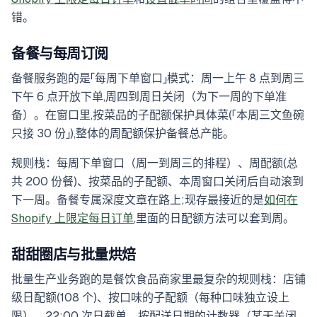
错。
备餐与每周订阅
备餐服务跑的是「每周下单窗口」模式：周一上午 8 点到周三
下午 6 点开放下单,周四到周日关闭（为下一周的下单准
备）。在窗口里,按菜品的子配额保护具体菜(「本周三文鱼碗
只接 30 份」),整体的周配额保护备餐总产能。
规则栈：每周下单窗口（周一到周三的排程）、周配额(总
共 200 份餐)、按菜品的子配额、本周窗口关闭后自动滚到
下一周。备餐专属深度文章在路上;现存最接近的是
如何在
Shopify 上限定每日订单
,里面的日配额方法可以套到周。
甜甜圈店与批量烘焙
批量生产业务跑的是餐饮食品商家里最复杂的规则栈：店铺
级日配额(108 个)、按口味的子配额（每种口味独立设上
限）、22:00 次日截单、按配送日期的计数器（某天关闭