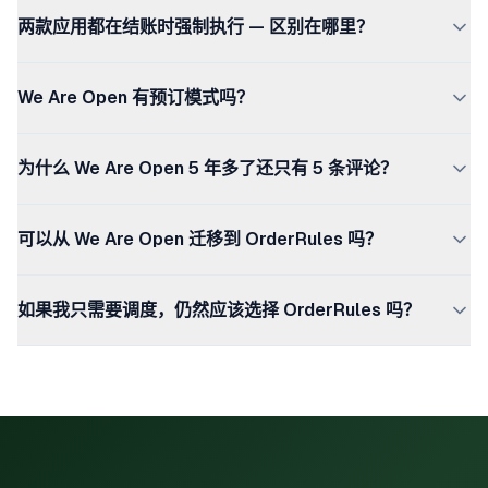
是 — 对于希望在一款应用中获得调度以及订单限制、MOQ
两款应用都在结账时强制执行 — 区别在哪里？
或按客户规则的店铺，OrderRules 是合适的 We Are Open
替代。两者都在结账时强制执行营业时间。We Are Open
两款应用都使用 Shopify Functions 在服务器端强制执行营
仅做调度；OrderRules 同时涵盖调度和原本需要第二款应
We Are Open 有预订模式吗？
业时间。区别在于范围：We Are Open 仅做调度，而
用的订单限制功能。
OrderRules 在调度之上还提供订单数量限制、MOQ、按
有。We Are Open 的预订模式会在非营业时段排队订单，
客户购买上限、消费上限、按客户标签规则和 CSV 批量管
为什么 We Are Open 5 年多了还只有 5 条评论？
是其在调度类应用中的亮点功能。OrderRules 通过手动配
理。如果你需要其中任何一项，OrderRules 就消除了对第
置可支持排队订单工作流，但目前没有一键开启的预订开
二款应用的需求。
We Are Open 是一款专注的单一用途应用，针对一个相对
关。
可以从 We Are Open 迁移到 OrderRules 吗？
狭窄的场景 — 需要强制执行营业时间的 Shopify 店铺。评
论数量较少更可能反映装机量较小但稳定，而非质量问题。
可以。两款应用都基于 Shopify Functions 独立运行，因此
作为参考，OrderRules 目前在 App Store 上有 25 多条评
如果我只需要调度，仍然应该选择 OrderRules 吗？
你可以在保留 We Are Open 的同时安装 OrderRules，配
论。
置营业时间以及任何其他所需规则，在草稿订单上验证，然
如果你只需要基础营业时间而无其他需求，OrderRules 的
后再卸载 We Are Open。无需修改主题。
免费 Starter 套餐即可零成本覆盖 — 比 We Are Open 的每
月 9.99 美元更便宜。但如果预订模式对你的工作流程必不
可少，We Are Open 仍是合理的选择。