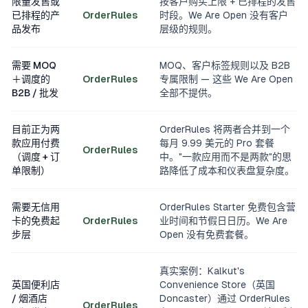
限量发售或
按客户购买上限 + 已排程的发售
已排程的产
OrderRules
时段。We Are Open 没有客户
品发布
层级的规则。
需要 MOQ
MOQ、客户标签规则以及 B2B
＋调度的
OrderRules
专属限制 — 这些 We Are Open
B2B / 批发
全部不提供。
目前正为两
OrderRules 将两者合并到一个
款应用付费
每月 9.99 美元的 Pro 套餐
OrderRules
（调度 + 订
中。"一款应用而不是两款"的思
单限制）
路降低了成本和仪表盘复杂度。
需要无信用
OrderRules Starter 免费包含营
卡的免费起
OrderRules
业时间和节假日日历。We Are
步层
Open 没有免费套餐。
真实案例：Kalkut's
英国便利店
Convenience Store（英国
/ 烟酒店
Doncaster）通过 OrderRules
OrderRules