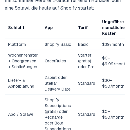
Ein schlanker Referenz-Stack für einen Hofladen oder
eine Solawi, die heute auf Shopify startet:
Ungefähre
Schicht
App
Tarif
monatliche
Kosten
Plattform
Shopify Basic
Basic
$39/month
Wochenfenster
Starter
$0–
+ Obergrenzen
OrderRules
(gratis)
$9.99/month
+ Schließungen
oder Pro
Zapiet oder
Liefer- &
$30–
Stellar
Standard
Abholplanung
$50/month
Delivery Date
Shopify
Subscriptions
(gratis) oder
$0–
Abo / Solawi
Standard
Recharge
$60/month
oder Bold
Subscriptions