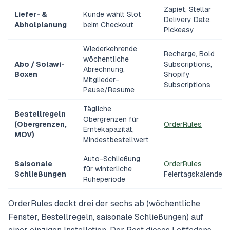
Zapiet, Stellar
Liefer- &
Kunde wählt Slot
Delivery Date,
Abholplanung
beim Checkout
Pickeasy
Wiederkehrende
Recharge, Bold
wöchentliche
Abo / Solawi-
Subscriptions,
Abrechnung,
Boxen
Shopify
Mitglieder-
Subscriptions
Pause/Resume
Tägliche
Bestellregeln
Obergrenzen für
(Obergrenzen,
OrderRules
Erntekapazität,
MOV)
Mindestbestellwert
Auto-Schließung
Saisonale
OrderRules
für winterliche
Schließungen
Feiertagskalender
Ruheperiode
OrderRules deckt drei der sechs ab (wöchentliche
Fenster, Bestellregeln, saisonale Schließungen) auf