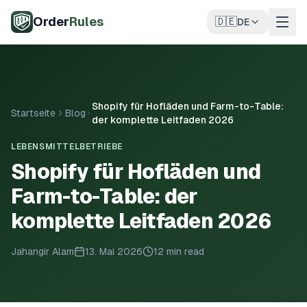
Zum Hauptinhalt springen
Order
Rules
🇩🇪
DE
Shopify für Hofläden und Farm-to-Table:
Startseite
Blog
der komplette Leitfaden 2026
LEBENSMITTELBETRIEBE
Shopify für Hofläden und
Farm-to-Table: der
komplette Leitfaden 2026
Jahangir Alam
13. Mai 2026
12 min read