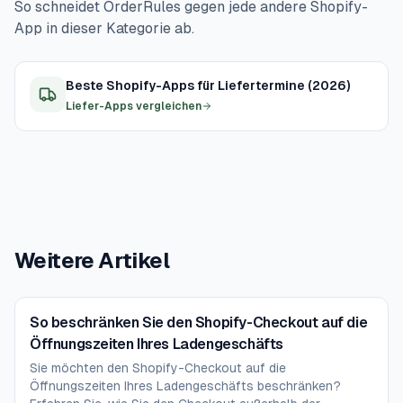
So schneidet OrderRules gegen jede andere Shopify-
Periode ohne komplette Schließung ab.
off ist, dass Shopify ein größeres App-Ökosystem, mehr
App in dieser Kategorie ab.
Theme-Optionen und einen klareren Wachstumspfad
zur Retail-Expansion bietet. Höfe, die ein stationäres
Beste Shopify-Apps für Liefertermine (2026)
Geschäft, eine Großhandels-Stufe oder Nicht-
Liefer-Apps vergleichen
Lebensmittel-Produkte hinzufügen wollen, wählen oft
Shopify. Reine Solawi-Höfe wählen manchmal die farm-
spezifischen Plattformen.
Weitere Artikel
So beschränken Sie den Shopify-Checkout auf die
Öffnungszeiten Ihres Ladengeschäfts
Sie möchten den Shopify-Checkout auf die
Öffnungszeiten Ihres Ladengeschäfts beschränken?