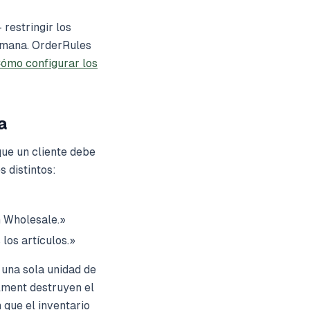
restringir los
semana. OrderRules
ómo configurar los
a
ue un cliente debe
 distintos:
n Wholesale.»
los artículos.»
 una sola unidad de
llment destruyen el
que el inventario