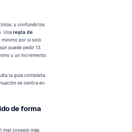
ntos, y confundirlos
». Una
regla de
 mínimo por sí solo
aún puede pedir 13.
ínimo
y
un incremento,
ulta la guía completa
inuación se centra en
ido de forma
l mal consejo más