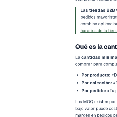
Las tiendas B2B 
pedidos mayoristas
combina aplicació
horarios de la tien
Qué es la can
La
cantidad mínima
comprar para complet
Por producto:
«De
Por colección:
«D
Por pedido:
«Tu p
Los MOQ existen por 
bajo valor puede cost
margen en pedidos pe