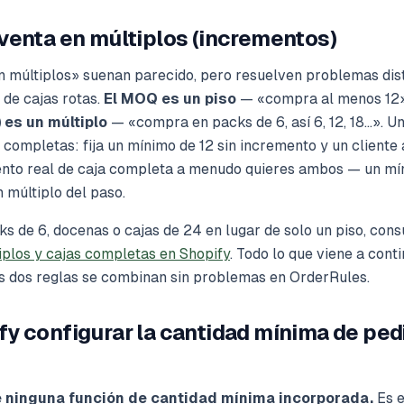
venta en múltiplos (incrementos)
 múltiplos» suenan parecido, pero resuelven problemas disti
 de cajas rotas.
El MOQ es un piso
— «compra al menos 12
 es un múltiplo
— «compra en packs de 6, así 6, 12, 18…». Un
 completas: fija un mínimo de 12 sin incremento y un cliente 
nto real de caja completa a menudo quieres ambos — un m
 múltiplo del paso.
cks de 6, docenas o cajas de 24 en lugar de solo un piso, cons
iplos y cajas completas en Shopify
. Todo lo que viene a cont
las dos reglas se combinan sin problemas en OrderRules.
y configurar la cantidad mínima de ped
ne ninguna función de cantidad mínima incorporada.
Es e