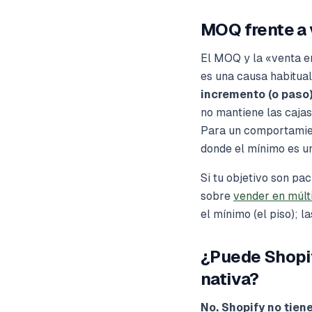
MOQ frente a 
El MOQ y la «venta en
es una causa habitual
incremento (o paso)
no mantiene las cajas
Para un comportamie
donde el mínimo es un
Si tu objetivo son pa
sobre
vender en múlt
el mínimo (el piso); 
¿Puede Shopif
nativa?
No. Shopify no tie