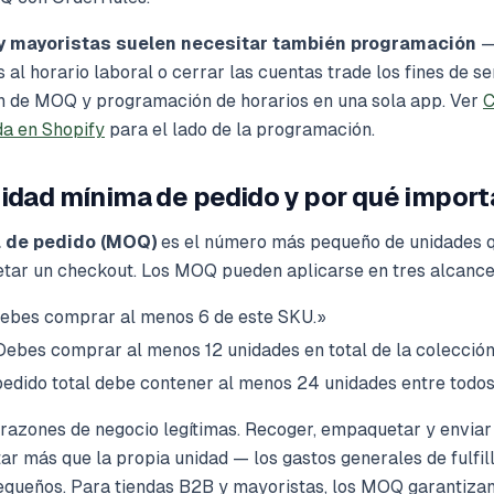
y mayoristas suelen necesitar también programación
— 
 al horario laboral o cerrar las cuentas trade los fines de 
n de MOQ y programación de horarios en una sola app. Ver
C
da en Shopify
para el lado de la programación.
tidad mínima de pedido y por qué import
 de pedido (MOQ)
es el número más pequeño de unidades q
ar un checkout. Los MOQ pueden aplicarse en tres alcances
bes comprar al menos 6 de este SKU.»
ebes comprar al menos 12 unidades en total de la colecció
edido total debe contener al menos 24 unidades entre todos 
razones de negocio legítimas. Recoger, empaquetar y enviar
ar más que la propia unidad — los gastos generales de fulfi
queños. Para tiendas B2B y mayoristas, los MOQ garantizan 