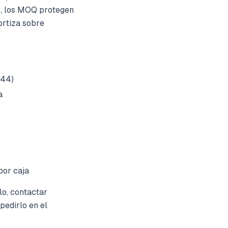
s, los MOQ protegen
ortiza sobre
144)
a
por caja
lo, contactar
pedirlo en el