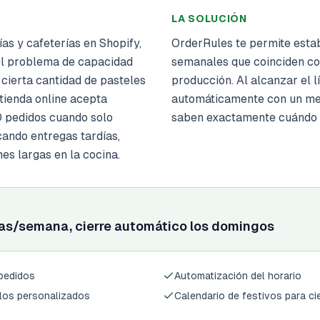
LA SOLUCIÓN
s y cafeterías en Shopify,
OrderRules te permite estab
el problema de capacidad
semanales que coinciden co
cierta cantidad de pasteles
producción. Al alcanzar el l
 tienda online acepta
automáticamente con un men
 pedidos cuando solo
saben exactamente cuándo v
ndo entregas tardías,
es largas en la cocina.
das/semana, cierre automático los domingos
 pedidos
Automatización del horario
ulos personalizados
Calendario de festivos para ci