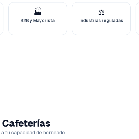
🏭
⚖️
B2B y Mayorista
Industrias reguladas
 Cafeterías
s a tu capacidad de horneado