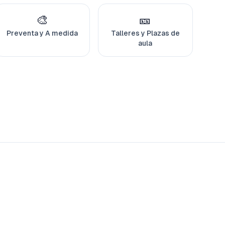
🎨
🎫
Preventa y A medida
Talleres y Plazas de
aula