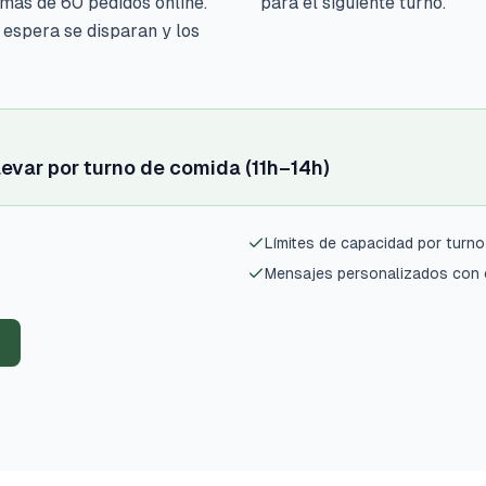
 más de 60 pedidos online.
para el siguiente turno.
 espera se disparan y los
levar por turno de comida (11h–14h)
Límites de capacidad por turno
Mensajes personalizados con 