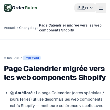
Aller au contenu principal
Order
Rules
🇫🇷
FR
Page Calendrier migrée vers les web
Accueil
Changelog
components Shopify
8 mai 2026
Improved
Page Calendrier migrée vers
les web components Shopify
🚀
Amélioré :
La page Calendrier (dates spéciales /
jours fériés) utilise désormais les web components
natifs Shopify — meilleure cohérence visuelle avec