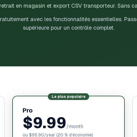
retrait en magasin et export CSV transporteur. Sans ca
uitement avec les fonctionnalités essentielles. Pass
supérieure pour un contrôle complet.
Le plus populaire
Pro
$9.99
/month
ou
$95.90
/year
(20 % d'économie)