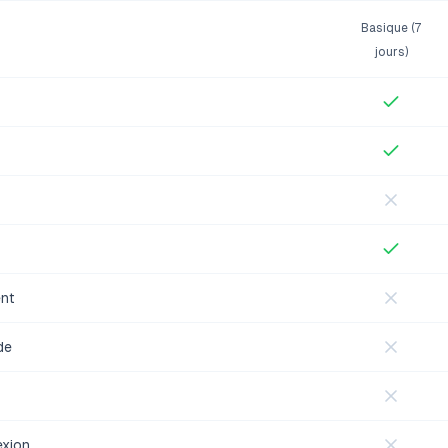
Basique (7
jours)
ent
de
exion