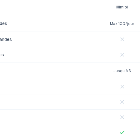
Illimité
ndes
Max 100/jour
mandes
es
Jusqu'à 3