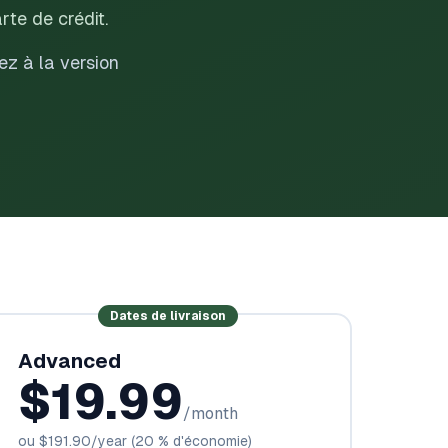
rte de crédit.
ez à la version
Dates de livraison
Advanced
$19.99
/month
ou
$191.90
/year
(20 % d'économie)