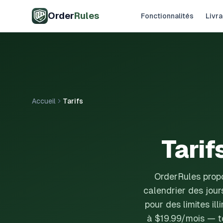
Aller au contenu principal
Order
Rules
Fonctionnalités
Livra
Accueil
Tarifs
Tarif
OrderRules propos
calendrier des jour
pour des limites il
à $19.99/mois — tou