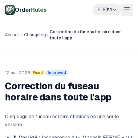
Aller au contenu principal
Order
Rules
🇫🇷
FR
Correction du fuseau horaire dans
Accueil
Changelog
toute l'app
12 mai 2026
Fixed
Improved
Correction du fuseau
horaire dans toute l'app
Cinq bugs de fuseau horaire éliminés en une seule
version.
🐛
Corrigé :
Incohérence du « Magasin FERMÉ » sur