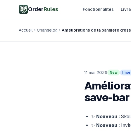
Aller au contenu principal
Order
Rules
Fonctionnalités
Livra
Accueil
Changelog
Améliorations de la bannière d'ess
11 mai 2026
New
Impr
Améliorat
save-bar
✨
Nouveau :
Skele
✨
Nouveau :
Invit