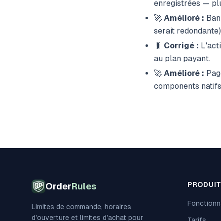
enregistrées — plu
🚀
Amélioré :
Bann
serait redondante)
🐛
Corrigé :
L'acti
au plan payant.
🚀
Amélioré :
Page
components natifs
PRODUI
Order
Rules
Fonctionn
Limites de commande, horaires
d'ouverture et limites d'achat pour
Tarifs