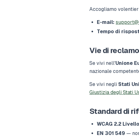
Accogliamo volentieri 
E-mail:
support@
Tempo di rispost
Vie di reclam
Se vivi nell'
Unione E
nazionale competente 
Se vivi negli
Stati Uni
Giustizia degli Stati Un
Standard di ri
WCAG 2.2 Livell
EN 301 549
— nor