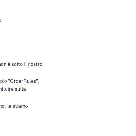
S
on è sotto il nostro
mpio "OrderRules",
nfluire sulla
mo; le stiamo