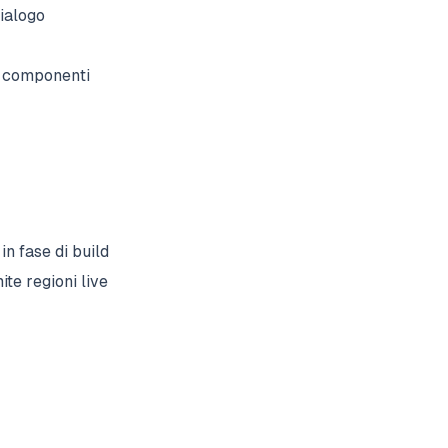
dialogo
 i componenti
in fase di build
te regioni live