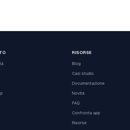
TO
RISORSE
tà
Blog
Casi studio
o
Documentazione
pp
Novità
FAQ
Confronta app
Risorse