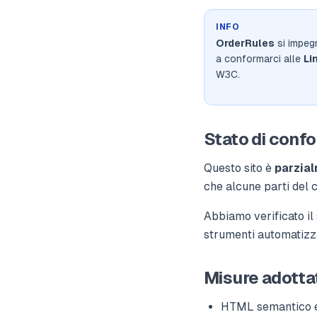
INFO
OrderRules
si impegn
a conformarci alle
Li
W3C.
Stato di conf
Questo sito è
parzia
che alcune parti del
Abbiamo verificato il
strumenti automatizza
Misure adotta
HTML semantico e 