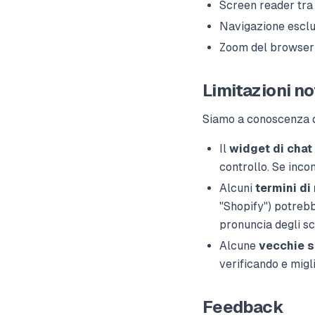
Screen reader tr
Navigazione esclu
Zoom del browser 
Limitazioni no
Siamo a conoscenza de
Il
widget di chat
controllo. Se incont
Alcuni
termini di
"Shopify") potrebbe
pronuncia degli sc
Alcune
vecchie s
verificando e mig
Feedback