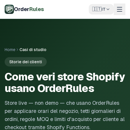
Vai al contenuto principale
Order
Rules
🇮🇹
IT
Home
Casi di studio
Storie dei clienti
Come veri store Shopify
usano OrderRules
Store live — non demo — che usano OrderRules
per applicare orari del negozio, tetti giornalieri di
ordini, regole MOQ e limiti d'acquisto per cliente al
checkout tramite Shopify Functions.