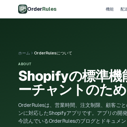
メインコンテンツへスキップ
Order
Rules
機能
配
ホーム
OrderRulesについて
ABOUT
Shopifyの標
ーチャントのため
OrderRulesは、営業時間、注文制限、顧
ンに対応したShopifyアプリです。アプリの開発
今読んでいるOrderRulesのブログとドキュメントは