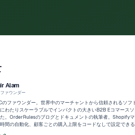
て
ir Alam
LLC ファウンダー
i LLCのファウンダー。世界中のマーチャントから信頼されるソ
上にわたりスケーラブルでインパクトの大きいB2B Eコマース
た。OrderRulesのブログとドキュメントの執筆者。Shopif
時間の自動化、顧客ごとの購入上限をコードなしで設定できる
ト
→