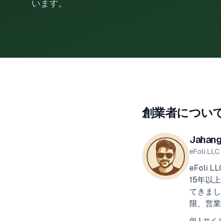
います。
創業者につい
Jahang
eFoli 
eFol
15年以
てきまし
限、営業
個人サイ