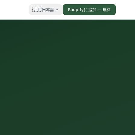
🇯🇵
日本語
Shopifyに追加 — 無料