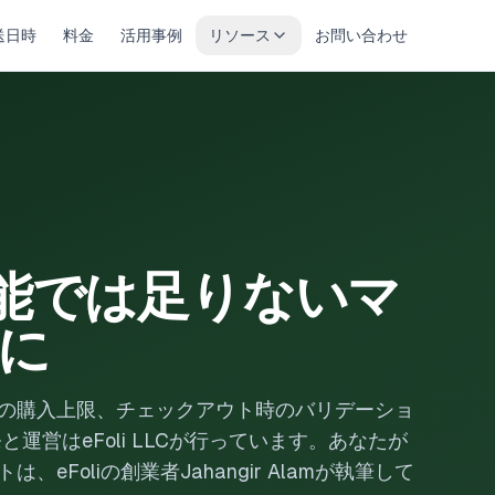
送日時
料金
活用事例
リソース
お問い合わせ
準機能では足りないマ
に
客ごとの購入上限、チェックアウト時のバリデーショ
と運営はeFoli LLCが行っています。あなたが
、eFoliの創業者Jahangir Alamが執筆して