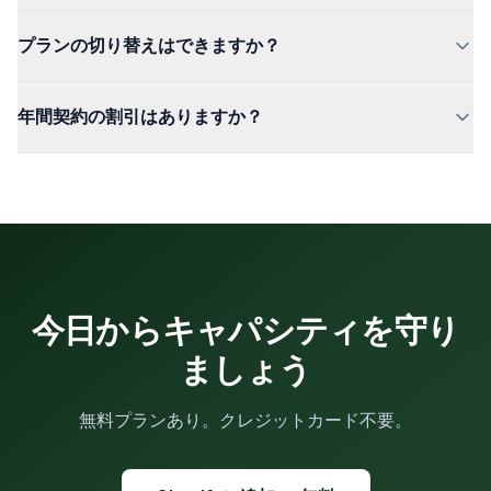
月 9.99 ドル または 年 95.90 ドルとして表示されます。
14 日間の Pro トライアル終了後は、自動的に Pro プラン
プランの切り替えはできますか？
へ移行します。継続を希望されない場合は、トライアル終
了前に解約すれば料金は発生しません。
はい。OrderRules のダッシュボードから、いつでも Pro
年間契約の割引はありますか？
へのアップグレードや Starter へのダウングレードが可能
です。変更は即座に反映されます。
はい。Pro プランは月額 9.99 ドル（月単位）、または年
額 95.90 ドル（年単位）で、月額契約と比較して 20 %
以上お得になります。
今日からキャパシティを守り
ましょう
無料プランあり。クレジットカード不要。