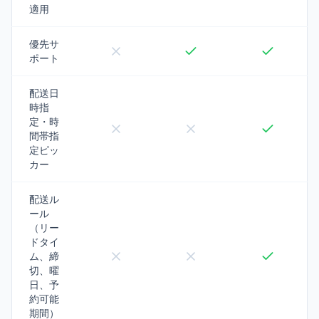
適用
優先サ
ポート
配送日
時指
定・時
間帯指
定ピッ
カー
配送ル
ール
（リー
ドタイ
ム、締
切、曜
日、予
約可能
期間）