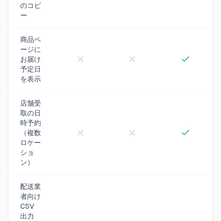
のコピ
ー
商品ペ
ージに
お届け
予定日
を表示
店舗受
取の日
時予約
（複数
ロケー
ショ
ン）
配送業
者向け
CSV
出力