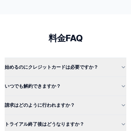
料金FAQ
始めるのにクレジットカードは必要ですか？
不要です。Starter プランは完全無料で、クレジットカー
いつでも解約できますか？
ドは不要です。Pro プランには 14 日間の無料トライアル
があり、こちらも開始時にクレジットカードは不要です。
はい。Pro のサブスクリプションは Shopify Admin から
請求はどのように行われますか？
いつでも解約できます。解約手数料も面倒な手続きもあり
ません。現在の請求期間の終了までアクセスは維持されま
請求は Shopify の安全な請求システムを通じて全て処理
す。
トライアル終了後はどうなりますか？
されます。Pro プランの料金は、通常の Shopify 請求書に