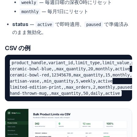
— 毎週日曜の深夜0時にリセット
weekly
— 毎月1日にリセット
monthly
status
—
で即時適用、
で準備済み
active
paused
のまま無効化。
CSV の例
product_handle,variant_id,limit_type,limit_value,per
ceramic-bowl-blue,,max_quantity,20,monthly,active

ceramic-bowl-red,12345678,max_quantity,15,monthly,ac
artisan-vase,,min_quantity,5,weekly,active

limited-edition-print,,max_orders,2,monthly,paused
