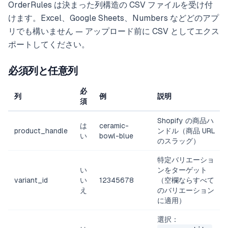
OrderRules は決まった列構造の CSV ファイルを受け付
けます。Excel、Google Sheets、Numbers などどのアプ
リでも構いません — アップロード前に CSV としてエクス
ポートしてください。
必須列と任意列
必
列
例
説明
須
Shopify の商品ハ
は
ceramic-
product_handle
ンドル（商品 URL
い
bowl-blue
のスラッグ）
特定バリエーショ
い
ンをターゲット
variant_id
い
12345678
（空欄ならすべて
え
のバリエーション
に適用）
選択：