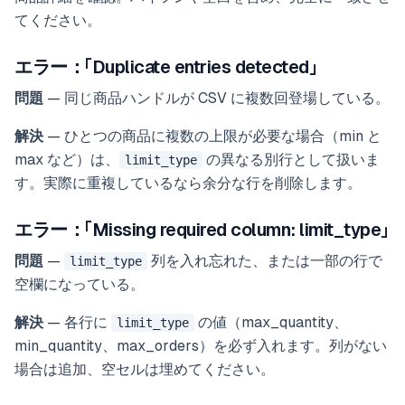
てください。
エラー：「Duplicate entries detected」
問題
— 同じ商品ハンドルが CSV に複数回登場している。
解決
— ひとつの商品に複数の上限が必要な場合（min と
max など）は、
の異なる別行として扱いま
limit_type
す。実際に重複しているなら余分な行を削除します。
エラー：「Missing required column: limit_type」
問題
—
列を入れ忘れた、または一部の行で
limit_type
空欄になっている。
解決
— 各行に
の値（max_quantity、
limit_type
min_quantity、max_orders）を必ず入れます。列がない
場合は追加、空セルは埋めてください。