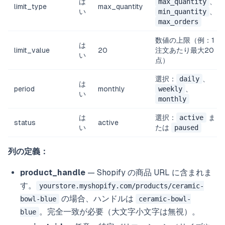
は
max_quantity
、
limit_type
max_quantity
い
min_quantity
、
max_orders
数値の上限（例：1
は
limit_value
20
注文あたり最大20
い
点）
選択：
daily
、
は
period
monthly
weekly
、
い
monthly
は
選択：
active
ま
status
active
い
たは
paused
列の定義：
product_handle
— Shopify の商品 URL に含まれま
す。
yourstore.myshopify.com/products/ceramic-
の場合、ハンドルは
bowl-blue
ceramic-bowl-
。完全一致が必要（大文字小文字は無視）。
blue