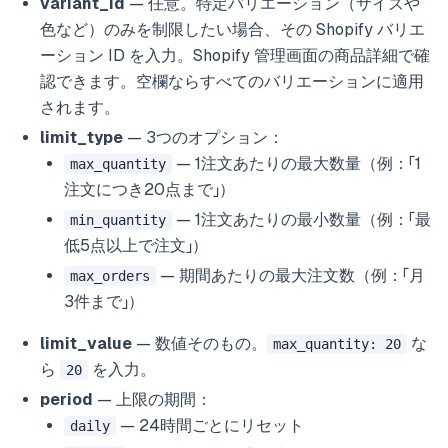
variant_id
— 任意。特定バリエーション（サイズや
色など）のみを制限したい場合、その Shopify バリエ
ーション ID を入力。Shopify 管理画面の商品詳細で確
認できます。空欄ならすべてのバリエーションに適用
されます。
limit_type
— 3つのオプション：
— 1注文あたりの最大数量（例：「1
max_quantity
注文につき20点まで」）
— 1注文あたりの最小数量（例：「最
min_quantity
低5点以上で注文」）
— 期間あたりの最大注文数（例：「月
max_orders
3件まで」）
limit_value
— 数値そのもの。
な
max_quantity: 20
ら
を入力。
20
period
— 上限の期間：
— 24時間ごとにリセット
daily