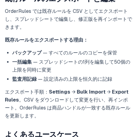
OrderRules では既存ルールを CSV としてエクスポート
し、スプレッドシートで編集し、修正版を再インポートで
きます。
既存ルールをエクスポートする理由：
バックアップ
— すべてのルールのコピーを保管
一括編集
— スプレッドシートの1列を編集して50個の
上限を同時に変更
監査用記録
— 設定済みの上限を恒久的に記録
エクスポート手順：
Settings
→
Bulk Import
→
Export
Rules
。CSV をダウンロードして変更を行い、再インポ
ート。OrderRules は商品ハンドルが一致する既存ルール
を更新します。
よくあるユースケース