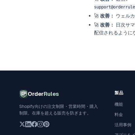
support@orderrule
🚀
改善：
ウェルカ
🚀
改善：
日次サマ
配信されるように
製品
Order
Rules
機能
Shopify向けの注文制限・営業時間・購入
制限。在庫を超える販売を防ぎます。
料金
活用事例