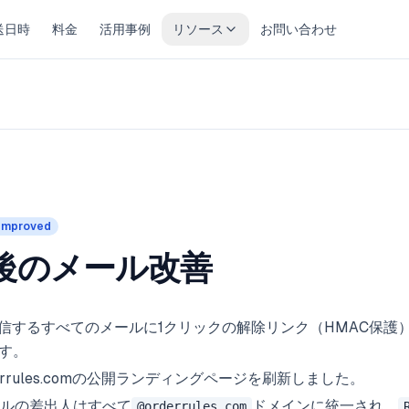
送日時
料金
活用事例
リソース
お問い合わせ
Improved
後のメール改善
信するすべてのメールに1クリックの解除リンク（HMAC保護
す。
rderrules.comの公開ランディングページを刷新しました。
ルの差出人はすべて
ドメインに統一され、
@orderrules.com