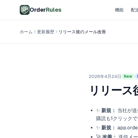
メインコンテンツへスキップ
Order
Rules
機能
配
ホーム
更新履歴
リリース後のメール改善
2026年4月24日
New
リリース
✨
新規：
当社が送
購読も1クリックで
✨
新規：
app.o
🚀
改善：
送信メー