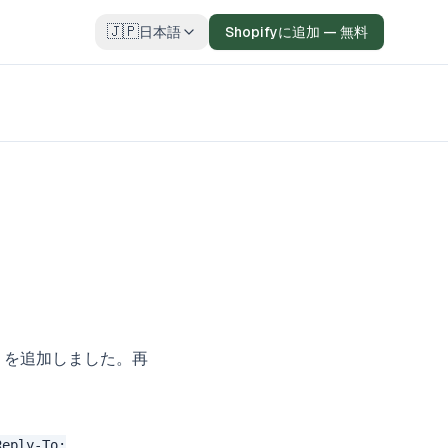
🇯🇵
日本語
Shopifyに追加 — 無料
）を追加しました。再
Reply-To: