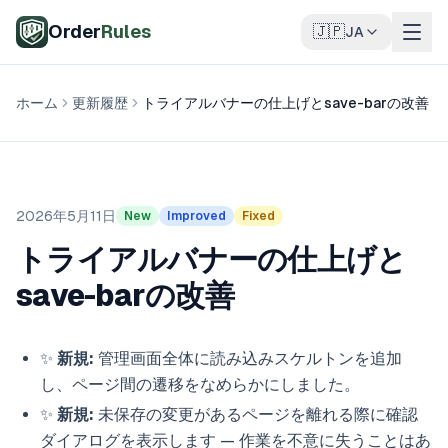
メインコンテンツへスキップ
Order
Rules
🇯🇵
JA
ホーム
更新履歴
トライアルバナーの仕上げとsave-barの改善
2026年5月11日
New
Improved
Fixed
トライアルバナーの仕上げと
save-barの改善
✨
新規:
管理画面全体に読み込みスケルトンを追加
し、ページ間の遷移をなめらかにしました。
✨
新規:
未保存の変更があるページを離れる際に確認
ダイアログを表示します — 作業を不意に失うことはあ