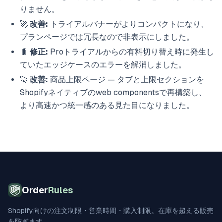
りません。
🚀
改善:
トライアルバナーがよりコンパクトになり、
プランページでは冗長なので非表示にしました。
🐛
修正:
Proトライアルからの有料切り替え時に発生し
ていたエッジケースのエラーを解消しました。
🚀
改善:
商品上限ページ — タブと上限セクションを
Shopifyネイティブのweb componentsで再構築し、
より高速かつ統一感のある見た目になりました。
Order
Rules
Shopify向けの注文制限・営業時間・購入制限。在庫を超える販売
を防ぎます。