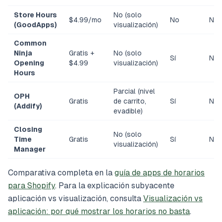
Store Hours
No (solo
$4.99/mo
No
No
(GoodApps)
visualización)
Common
Ninja
Gratis +
No (solo
Sí
No
Opening
$4.99
visualización)
Hours
Parcial (nivel
OPH
Gratis
de carrito,
Sí
No
(Addify)
evadible)
Closing
No (solo
Time
Gratis
Sí
No
visualización)
Manager
Comparativa completa en la
guía de apps de horarios
para Shopify
. Para la explicación subyacente
aplicación vs visualización, consulta
Visualización vs
aplicación: por qué mostrar los horarios no basta
.