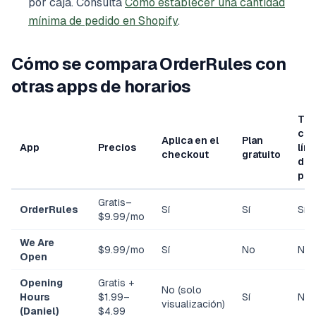
por caja. Consulta
Cómo establecer una cantidad
mínima de pedido en Shopify
.
Cómo se compara OrderRules con
otras apps de horarios
Tam
cub
Aplica en el
Plan
App
Precios
lím
checkout
gratuito
de
ped
Gratis–
OrderRules
Sí
Sí
Sí
$9.99/mo
We Are
$9.99/mo
Sí
No
No
Open
Opening
Gratis +
No (solo
Hours
$1.99–
Sí
No
visualización)
(Daniel)
$4.99