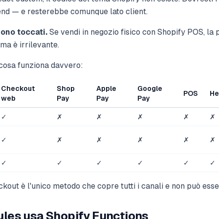
end — e resterebbe comunque lato client.
sono toccati.
Se vendi in negozio fisico con Shopify POS, la 
ema è irrilevante.
 cosa funziona davvero:
Checkout
Shop
Apple
Google
POS
He
web
Pay
Pay
Pay
✓
✗
✗
✗
✗
✗
✓
✗
✗
✗
✗
✗
✓
✓
✓
✓
✓
✓
ckout è l'unico metodo che copre tutti i canali e non può esse
les usa Shopify Functions