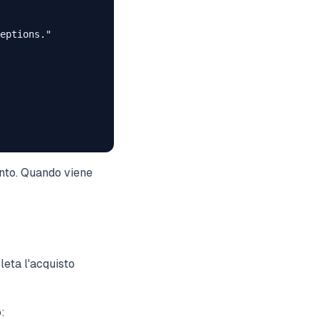
eptions."

ento. Quando viene
leta l'acquisto
: