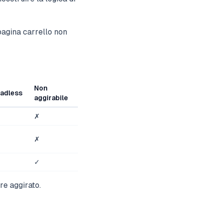
pagina carrello non
Non
adless
aggirabile
✗
✗
✓
re aggirato.