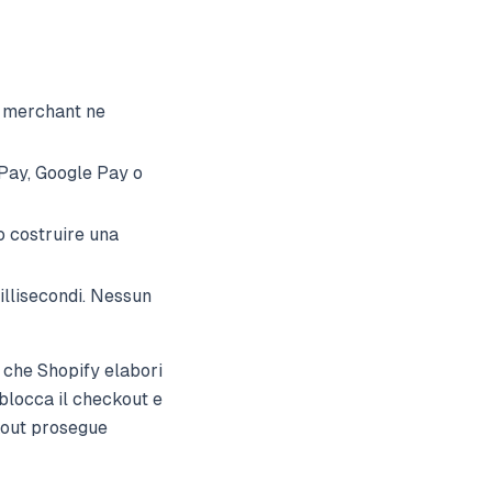
Il merchant ne
 Pay, Google Pay o
o costruire una
illisecondi. Nessun
 che Shopify elabori
 blocca il checkout e
ckout prosegue