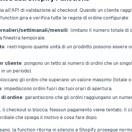
a all'API di validazione al checkout. Quando un cliente raggi
unction gira e verifica tutte le regole di ordine configurate:
iornalieri/settimanali/mensili
: limitano il numero totale di 
a finestra temporale.
to
: restringono quante unità di un prodotto possono essere o
er cliente
: pongono un tetto al numero di ordini che un singo
 in un periodo).
bloccano gli ordini che superano un valore massimo (totale o 
o
: impediscono ordini fuori dai tuoi orari di apertura.
di ordine
: garantiscono che gli ordini raggiungano un numer
e, il checkout si blocca. Nessun pagamento viene tentato. Il c
rdiale che spiega il motivo e cosa fare dopo.
ssano, la function ritorna in silenzio e Shopify prosegue nor