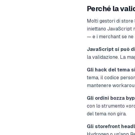
Perché la vali
Molti gestori di store
iniettano JavaScript 
— e i merchant se ne 
JavaScript si può di
la validazione. La ma
Gli hack del tema s
tema, il codice perso
mantenere workarou
Gli ordini bozza by
con lo strumento «ord
del tema non gira.
Gli storefront head
Hydrogen o un'app Rea