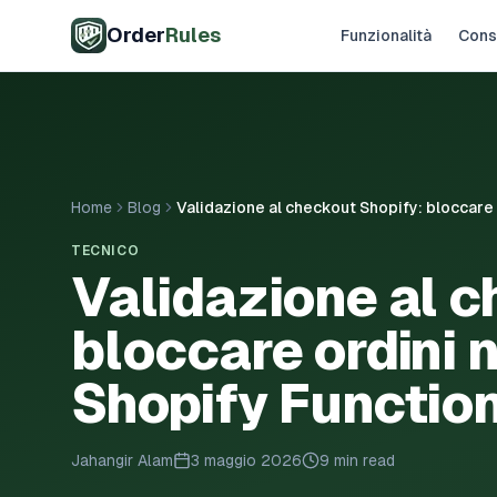
Vai al contenuto principale
Order
Rules
Funzionalità
Cons
Home
Blog
Validazione al checkout Shopify: bloccare 
TECNICO
Validazione al c
bloccare ordini n
Shopify Functio
Jahangir Alam
3 maggio 2026
9 min read