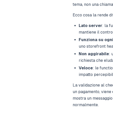
tema, non una chiamat
Ecco cosa la rende di
Lato server
: la f
mantiene il control
Funziona su ogn
uno storefront hea
Non aggirabile
: 
richiesta che eluda
Veloce
: le funct
impatto percepibil
La validazione al che
un pagamento, viene es
mostra un messaggio d
normalmente.