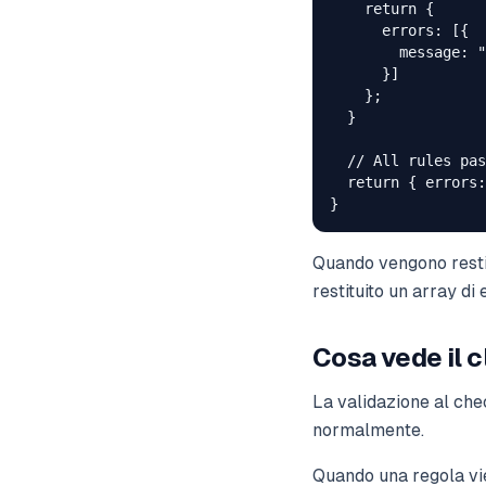
    return {

      errors: [{

        message: "
      }]

    };

  }

  // All rules pas
  return { errors:
Quando vengono restit
restituito un array d
Cosa vede il c
La validazione al che
normalmente.
Quando una regola vie