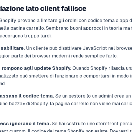
dazione lato client fallisce
 Shopify provano a limitare gli ordini con codice tema o app d
nella pagina carrello. Sembrano buoni approcci in teoria ma f
accorgono troppo tardi.
sabilitare.
Un cliente può disattivare JavaScript nel browser
ggior parte dei browser moderni rende semplice farlo.
i rompono agli update Shopify.
Quando Shopify rilascia un
nalizzato può smettere di funzionare o comportarsi in modo im
nd.
passano il codice tema.
Se un gestore (o un admin) crea un
ine bozza» di Shopify, la pagina carrello non viene mai caric
less ignorano il tema.
Se hai costruito uno storefront pers
ct custom, il codice del tema Shopify non esiste. Dovresti ri