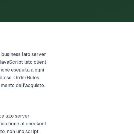
 business lato server,
JavaScript lato client
viene eseguita a ogni
adless. OrderRules
momento dell'acquisto.
ca lato server
alidazione al checkout
to, non uno script