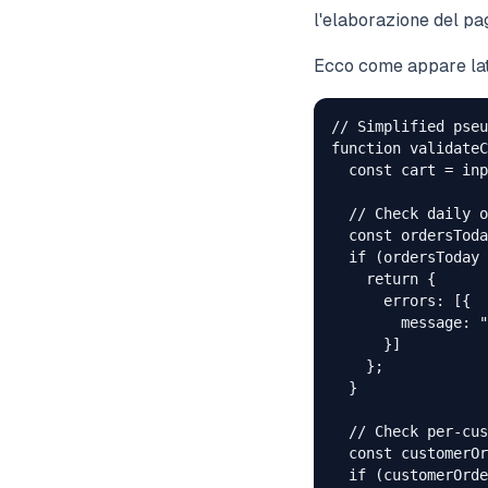
l'elaborazione del p
Ecco come appare la
// Simplified pseu
function validateC
  const cart = inp
  // Check daily o
  const ordersToda
  if (ordersToday 
    return {

      errors: [{

        message: "
      }]

    };

  }

  // Check per-cus
  const customerOr
  if (customerOrde