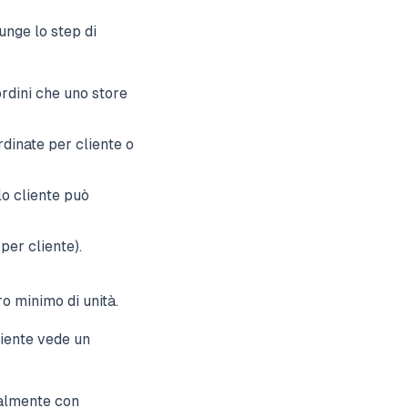
unge lo step di
ordini che uno store
rdinate per cliente o
lo cliente può
per cliente).
o minimo di unità.
liente vede un
malmente con