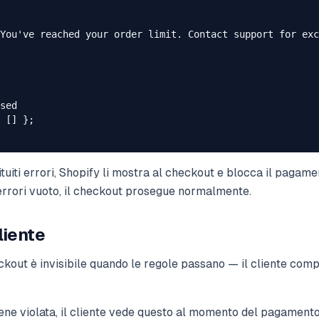
You've reached your order limit. Contact support for exc
sed

 [] };

uiti errori, Shopify li mostra al checkout e blocca il pagam
i errori vuoto, il checkout prosegue normalmente.
liente
ckout è invisibile quando le regole passano — il cliente comp
ne violata, il cliente vede questo al momento del pagamento