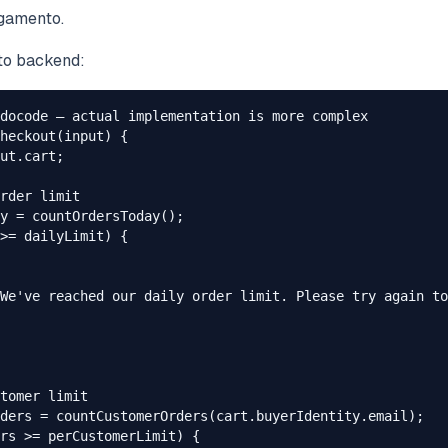
agamento.
to backend:
docode — actual implementation is more complex

heckout(input) {

ut.cart;

rder limit

y = countOrdersToday();

>= dailyLimit) {

We've reached our daily order limit. Please try again to
tomer limit

ders = countCustomerOrders(cart.buyerIdentity.email);

rs >= perCustomerLimit) {
