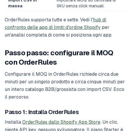
Import CSV in
Impostare MOQ su centinaia di
massa
SKU senza click manuali.
OrderRules supporta tutte e sette. Vedi l'
hub di
confronto delle app di limiti d'ordine Shopify
per
un'analisi completa di come si posiziona ogni app.
Passo passo: configurare il MOQ
con OrderRules
Configurare il MOQ in OrderRules richiede circa due
minuti per un singolo prodotto e circa cinque minuti per
un intero catalogo B2B/grossista con import CSV. Ecco
il percorso.
Passo 1: Installa OrderRules
Installa
OrderRules dallo Shopify App Store
. Un clic,
niente API key, nessuno sviluppatore. Il piano Starter è