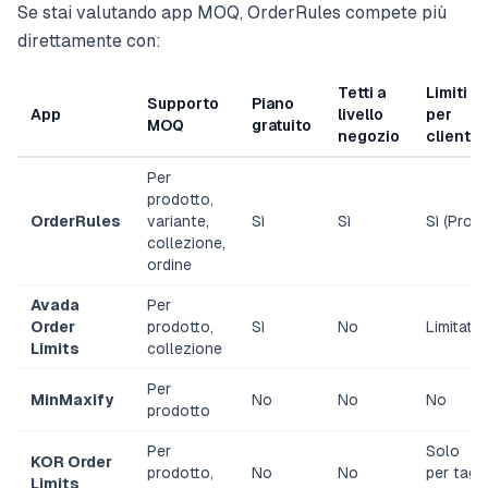
Se stai valutando app MOQ, OrderRules compete più
direttamente con:
Tetti a
Limiti
Supporto
Piano
App
livello
per
MOQ
gratuito
negozio
cliente
Per
prodotto,
OrderRules
variante,
Sì
Sì
Sì (Pro)
collezione,
ordine
Avada
Per
Order
prodotto,
Sì
No
Limitato
Limits
collezione
Per
MinMaxify
No
No
No
prodotto
Per
Solo
KOR Order
prodotto,
No
No
per tag
Limits