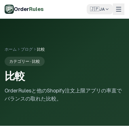
メインコンテンツへスキップ
Order
Rules
🇯🇵
JA
ホーム
ブログ
比較
カテゴリー · 比較
比較
OrderRulesと他のShopify注文上限アプリの率直で
バランスの取れた比較。