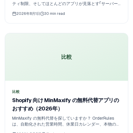
ティ制限、そしてほとんどのアプリが見落とす「サーバー
サイドのチェックアウト強制」で比較しました。2026年版
2026年8月1日
30 min read
のランキングをご紹介します。
比較
比較
Shopify 向け MinMaxify の無料代替アプリの
おすすめ（2026年）
MinMaxify の無料代替を探していますか？ OrderRules
は、自動化された営業時間、休業日カレンダー、本物の顧
客ごとの上限（チェックアウト単位ではない）、1日の注