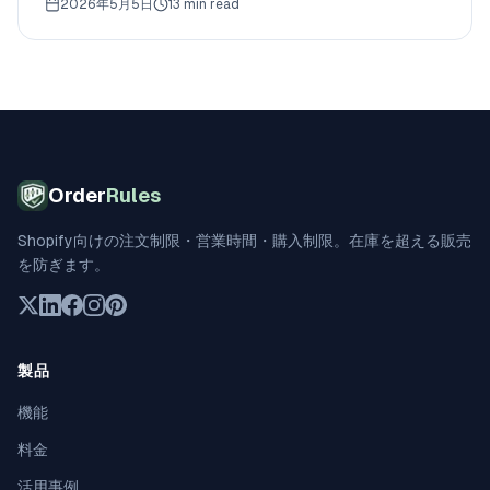
2026年5月5日
13 min read
文上限、カットオフ時間を追加し、すべて無料から始めら
れます。
Order
Rules
Shopify向けの注文制限・営業時間・購入制限。在庫を超える販売
を防ぎます。
製品
機能
料金
活用事例