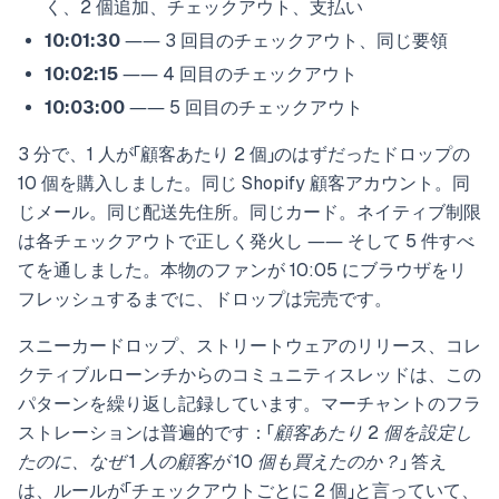
く、2 個追加、チェックアウト、支払い
10:01:30
―― 3 回目のチェックアウト、同じ要領
10:02:15
―― 4 回目のチェックアウト
10:03:00
―― 5 回目のチェックアウト
3 分で、1 人が「顧客あたり 2 個」のはずだったドロップの
10 個を購入しました。同じ Shopify 顧客アカウント。同
じメール。同じ配送先住所。同じカード。ネイティブ制限
は各チェックアウトで正しく発火し ―― そして 5 件すべ
てを通しました。本物のファンが 10:05 にブラウザをリ
フレッシュするまでに、ドロップは完売です。
スニーカードロップ、ストリートウェアのリリース、コレ
クティブルローンチからのコミュニティスレッドは、この
パターンを繰り返し記録しています。マーチャントのフラ
ストレーションは普遍的です：
「顧客あたり 2 個を設定し
たのに、なぜ 1 人の顧客が 10 個も買えたのか？」
答え
は、ルールが「チェックアウトごとに 2 個」と言っていて、