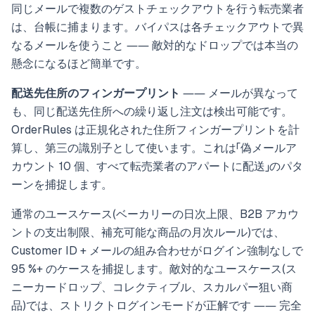
同じメールで複数のゲストチェックアウトを行う転売業者
は、台帳に捕まります。バイパスは各チェックアウトで異
なるメールを使うこと ―― 敵対的なドロップでは本当の
懸念になるほど簡単です。
配送先住所のフィンガープリント
―― メールが異なって
も、同じ配送先住所への繰り返し注文は検出可能です。
OrderRules は正規化された住所フィンガープリントを計
算し、第三の識別子として使います。これは「偽メールア
カウント 10 個、すべて転売業者のアパートに配送」のパタ
ーンを捕捉します。
通常のユースケース(ベーカリーの日次上限、B2B アカウ
ントの支出制限、補充可能な商品の月次ルール)では、
Customer ID + メールの組み合わせがログイン強制なしで
95 %+ のケースを捕捉します。敵対的なユースケース(ス
ニーカードロップ、コレクティブル、スカルパー狙い商
品)では、ストリクトログインモードが正解です ―― 完全