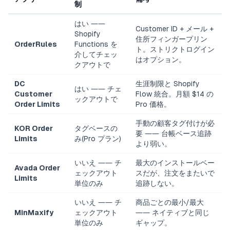
制
はい ――
Customer ID + メール +
Shopify
住所フィンガープリン
OrderRules
Functions を
ト。ストリクトログイン
介してチェッ
はオプション。
クアウトで
DC
生涯制限と Shopify
はい ―― チェ
Customer
Flow 統合。月額 $14 の
ックアウトで
Order Limits
Pro 価格。
手動の顧客タグ付けが必
KOR Order
タグベースの
要 ―― 台帳ベース追跡
Limits
み(Pro プラン)
より弱い。
いいえ ―― チ
最大のインストールベー
Avada Order
ェックアウト
スだが、注文をまたいで
Limits
単位のみ
追跡しない。
いいえ ―― チ
商品ごとの最小/最大
MinMaxify
ェックアウト
―― ネイティブと同じ
単位のみ
ギャップ。