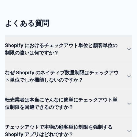
よくある質問
Shopify におけるチェックアウト単位と顧客単位の
制限の違いは何ですか？
チェックアウト単位の制限は単一の注文に適用 ―― その
なぜ Shopify のネイティブ数量制限はチェックアウ
注文が完了すれば、顧客は新しいチェックアウトを開始し
ト単位でしか機能しないのですか？
て再度上限に達することができます。顧客単位の制限は、
同一人物の購入を複数注文を通じて追跡し、合計を制限し
Shopify は各商品または各バリアントに紐づくルールに対
ます。Shopify の組み込み数量制限はチェックアウト単位
転売業者は本当にそんなに簡単にチェックアウト単
してカートとチェックアウトを検証しますが、チェックア
です。アプリは異なります：OrderRules と DC
位制限を回避できるのですか？
ウト層には組み込みの顧客購入履歴集計がありません。注
Customer Order Limits は Shopify Functions を介してチ
文が完了すると、次のチェックアウトはゼロから始まりま
はい。チェックアウト単位 2 個の制限で、転売業者は 2
ェックアウトで本物の顧客単位制限を強制します。
す。「この顧客は今月すでに N 個購入済み」というネイテ
チェックアウトで本物の顧客単位制限を強制する
個の注文を 1 件出し、すぐに次、また次、と発行します。
Avada、MinMaxify、MinCart、Pareto、LIMITER はチ
ィブのチェックはありません。そのためには、独自の顧客
Shopify アプリはどれですか？
5 件の注文を 5 分で。同じメール、同じ配送先住所、同じ