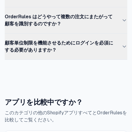
ェックアウト単位のみ。KOR はタグベースの制限(より弱
台帳を保持しサーバー側で検証するアプリが必要です。
人物。ルールは技術的には毎回「適用」されました。ドロッ
い、Pro 必須)を提供します。
OrderRules と DC Customer Order Limits のみが、
プはなくなりました。限定ドロップのマーチャントによる
OrderRules はどうやって複数の注文にまたがって
Shopify Functions を介してチェックアウト層で本物の顧
コミュニティスレッドが、まさにこのパターンを繰り返し
顧客を識別するのですか？
客単位制限を強制します。KOR は Pro プランでタグベー
記録しています。
ス制限を提供(顧客タグ付けが必要 ―― より弱い形)。
OrderRules は 3 つの識別子を使います：ログイン済みシ
Avada、MinMaxify、MinCart、Pareto、LIMITER はす
顧客単位制限を機能させるためにログインを必須に
ョッパー向けの Shopify Customer ID(最も信頼性が高い
べてチェックアウト単位のみ。Limit Once(Wandelic)や
する必要がありますか？
―― クッキー消去でなりすませない)、メールアドレス(同
UR: Limit 1 Item Per Customer(UnReact)といったニッチ
じメールの ゲストチェックアウトを捕捉)、配送先住所の
厳密には必要ありませんが、限定ドロップや反転売ユース
アプリは単一の顧客単位ルールタイプを扱いますが、他の
フィンガープリント（マルチアカウント乱用を捕捉）。ス
ケースでは推奨されます。ログイン強制がないと、決意し
ルールタイプは持っていません。
トリクトログインモードはチェックアウト前にログインを
た転売業者はゲストチェックアウト全体で異なるメールア
強制し、ゲストチェックアウト経由のバイパスを完全に排
ドレスを使えます。OrderRules のストリクトログインモ
除します。累積カウントは各チェックアウト検証時にサー
ードは、顧客単位ルール下の商品に対してゲストチェック
バー側で再計算されます。
アプリを比較中ですか？
アウトを完全にブロックします ―― 顧客はサインインが
必要で、Customer ID が真実の情報源になります。日常
このカテゴリの他のShopifyアプリすべてとOrderRulesを
のユースケース(ベーカリーの日次上限、B2B 支出制限)で
比較してご覧ください。
は、メール + 住所フィンガープリントがログイン強制な