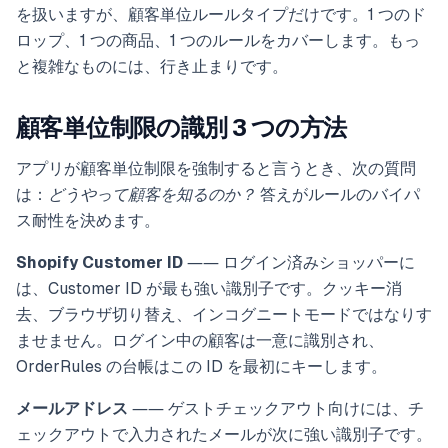
を扱いますが、顧客単位ルールタイプだけです。1 つのド
ロップ、1 つの商品、1 つのルールをカバーします。もっ
と複雑なものには、行き止まりです。
顧客単位制限の識別 3 つの方法
アプリが顧客単位制限を強制すると言うとき、次の質問
は：
どうやって顧客を知るのか？
答えがルールのバイパ
ス耐性を決めます。
Shopify Customer ID
―― ログイン済みショッパーに
は、Customer ID が最も強い識別子です。クッキー消
去、ブラウザ切り替え、インコグニートモードではなりす
ませません。ログイン中の顧客は一意に識別され、
OrderRules の台帳はこの ID を最初にキーします。
メールアドレス
―― ゲストチェックアウト向けには、チ
ェックアウトで入力されたメールが次に強い識別子です。