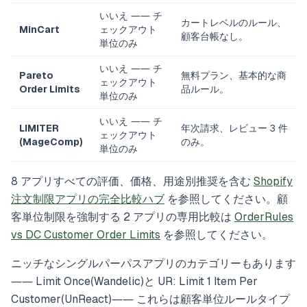
いいえ ―― チ
カートレベルのルール、
MinCart
ェックアウト
顧客台帳なし。
単位のみ
いいえ ―― チ
Pareto
無料プラン、基本的な商
ェックアウト
Order Limits
品ルール。
単位のみ
いいえ ―― チ
LIMITER
年次請求、レビュー 3 件
ェックアウト
(MageComp)
のみ。
単位のみ
8 アプリすべての評価、価格、用途別推奨を含む
Shopify
注文制限アプリの完全比較ハブ
を参照してください。顧
客単位制限を強制する 2 アプリの専用比較は
OrderRules
vs DC Customer Order Limits
を参照してください。
ニッチなシングルパーパスアプリのカテゴリーもあります
―― Limit Once(Wandelic)と UR: Limit 1 Item Per
Customer(UnReact)―― これらは顧客単位ルールタイプ