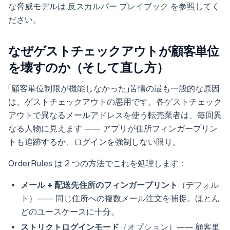
な脅威モデルは
反スカルパー プレイブック
を参照してく
ださい。
なぜゲストチェックアウトが顧客単位
を壊すのか（そして直し方）
「顧客単位制限が機能しなかった」苦情の最も一般的な原因
は、ゲストチェックアウトの悪用です。各ゲストチェック
アウトで異なるメールアドレスを使う転売業者は、毎回異
なる人物に見えます ―― アプリが住所フィンガープリン
トも追跡するか、ログインを強制しない限り。
OrderRules は 2 つの方法でこれを処理します：
メール + 配送先住所のフィンガープリント
（デフォル
ト）―― 同じ住所への複数メール注文を捕捉。ほとん
どのユースケースに十分。
ストリクトログインモード
（オプション）―― 顧客単