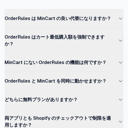
OrderRules は MinCart の良い代替になりますか？
カートレベルの最低・最大購入額ルール以上のものが必要
OrderRules はカート最低購入額を強制できます
な場合、OrderRules は MinCart の適切な代替です。
か？
OrderRules はストア全体の注文上限、店舗営業時間の自
動化、祝日カレンダー、時間ベースのスケジューリング、
直接にはできません。OrderRules は注文、商品、顧客レ
顧客単位の購入上限を追加します — これらのいずれも
MinCart にない OrderRules の機能は何ですか？
ベルのルール（1 日上限、商品単位の MOQ、顧客単位の
MinCart は提供していません。カートレベルの最低額や
購入上限、支出上限）に集中しています。カートレベルの
ストア全体の 1 日 / 週 / 月の注文上限、自動化された店舗
商品数上限のみが必要なら、MinCart のほうが適してい
最低額（「チェックアウトには 50 ドル以上」）が必要であ
OrderRules と MinCart を同時に動かせますか？
営業時間、祝日カレンダー、時間ベースのスケジューリン
ます。
れば、MinCart はそのための専用設計であり、2 つのアプ
グ、顧客単位の購入上限、顧客単位の支出上限、動的な
リは競合なく並行運用できます。
はい。両アプリは Shopify Functions をチェックアウト検
{REM_QTY} ストア表示メッセージ、CSV 一括インポー
どちらに無料プランがありますか？
証に使用し、Shopify のチェックアウトエンジンは各
ト / エクスポート、メールキャパシティアラート、
Function を独立して評価します。MinCart がカート最低
Shopify POS サポート。MinCart はカートレベルの最
OrderRules には自動化された店舗営業時間、祝日カレン
額未満で 1 つのチェックアウトをブロックし、別のチェッ
両アプリとも Shopify のチェックアウトで制限を適
小・最大ルールに絞っています。
ダー、1 日 100 件までの注文制限、3 つの商品制限を含む
クアウトで OrderRules が 1 日上限到達によりブロックし
用しますか？
無料 Starter プランがあります。MinCart には無料プラン