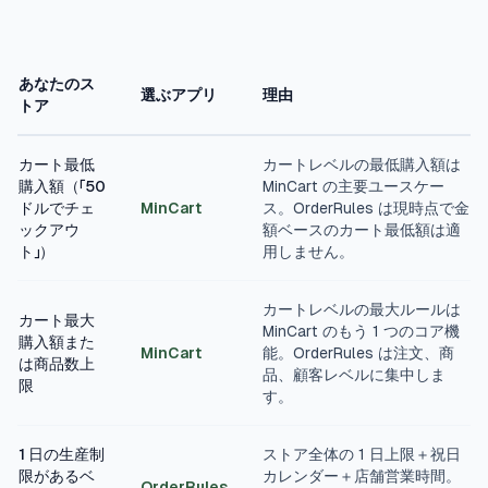
あなたのス
選ぶアプリ
理由
トア
カート最低
カートレベルの最低購入額は
購入額（「50
MinCart の主要ユースケー
ドルでチェ
MinCart
ス。OrderRules は現時点で金
ックアウ
額ベースのカート最低額は適
ト」）
用しません。
カートレベルの最大ルールは
カート最大
MinCart のもう 1 つのコア機
購入額また
MinCart
能。OrderRules は注文、商
は商品数上
品、顧客レベルに集中しま
限
す。
1 日の生産制
ストア全体の 1 日上限＋祝日
限があるベ
カレンダー＋店舗営業時間。
OrderRules