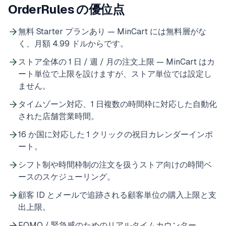
OrderRules の優位点
無料 Starter プランあり — MinCart には無料層がな
く、月額 4.99 ドルからです。
ストア全体の 1 日 / 週 / 月の注文上限 — MinCart はカ
ート単位で上限を設けますが、ストア単位では設定し
ません。
タイムゾーン対応、1 日複数の時間枠に対応した自動化
された店舗営業時間。
16 か国に対応した 1 クリックの祝日カレンダーインポ
ート。
シフト制や時間枠制の注文を扱うストア向けの時間ベ
ースのスケジューリング。
顧客 ID とメールで追跡される顧客単位の購入上限と支
出上限。
FOMO / 緊急感のためのリアルタイムカウンター