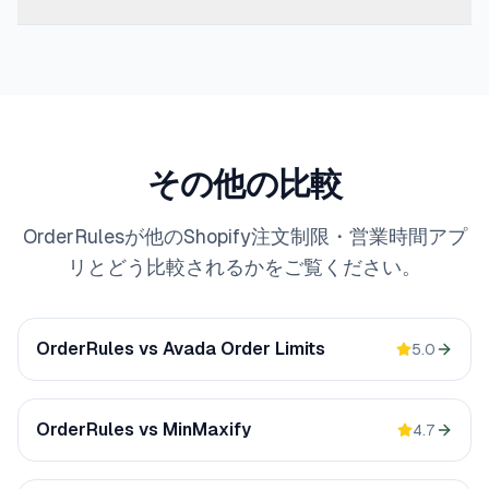
ても、両方のメッセージが顧客に正しく表示されます。本
はなく、価格は月額 4.99 ドルからです。
はい。OrderRules と MinCart はいずれも Shopify の
番稼働前に下書き注文でテストしてください。
Checkout Validation API（Shopify Functions）を使って
サーバー側で適用します。制限は Shop Pay、Apple
Pay、Google Pay、ヘッドレスストアフロントを含むす
べてのチェックアウト方法に適用され、直接のチェックア
その他の比較
ウト URL では回避できません。
OrderRulesが他のShopify注文制限・営業時間アプ
リとどう比較されるかをご覧ください。
OrderRules vs
Avada Order Limits
5.0
OrderRules vs
MinMaxify
4.7