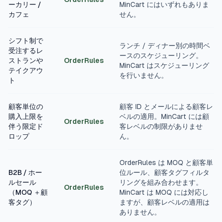
ーカリー /
MinCart にはいずれもありま
カフェ
せん。
シフト制で
ランチ / ディナー別の時間ベ
受注するレ
ースのスケジューリング。
ストランや
OrderRules
MinCart はスケジューリング
テイクアウ
を行いません。
ト
顧客単位の
顧客 ID とメールによる顧客レ
購入上限を
ベルの適用。MinCart には顧
OrderRules
伴う限定ド
客レベルの制限がありませ
ロップ
ん。
OrderRules は MOQ と顧客単
B2B / ホー
位ルール、顧客タグフィルタ
ルセール
リングを組み合わせます。
OrderRules
（MOQ ＋顧
MinCart は MOQ には対応し
客タグ）
ますが、顧客レベルの適用は
ありません。