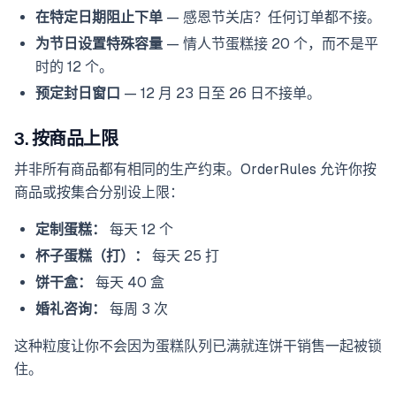
在特定日期阻止下单
— 感恩节关店？任何订单都不接。
为节日设置特殊容量
— 情人节蛋糕接 20 个，而不是平
时的 12 个。
预定封日窗口
— 12 月 23 日至 26 日不接单。
3. 按商品上限
并非所有商品都有相同的生产约束。OrderRules 允许你按
商品或按集合分别设上限：
定制蛋糕：
每天 12 个
杯子蛋糕（打）：
每天 25 打
饼干盒：
每天 40 盒
婚礼咨询：
每周 3 次
这种粒度让你不会因为蛋糕队列已满就连饼干销售一起被锁
住。