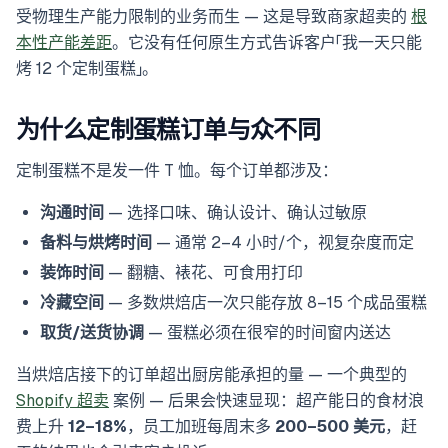
受物理生产能力限制的业务而生 — 这是导致商家超卖的
根
本性产能差距
。它没有任何原生方式告诉客户「我一天只能
烤 12 个定制蛋糕」。
为什么定制蛋糕订单与众不同
定制蛋糕不是发一件 T 恤。每个订单都涉及：
沟通时间
— 选择口味、确认设计、确认过敏原
备料与烘烤时间
— 通常 2–4 小时/个，视复杂度而定
装饰时间
— 翻糖、裱花、可食用打印
冷藏空间
— 多数烘焙店一次只能存放 8–15 个成品蛋糕
取货/送货协调
— 蛋糕必须在很窄的时间窗内送达
当烘焙店接下的订单超出厨房能承担的量 — 一个典型的
Shopify 超卖
案例 — 后果会快速显现：超产能日的食材浪
费上升
12–18%
，员工加班每周末多
200–500 美元
，赶