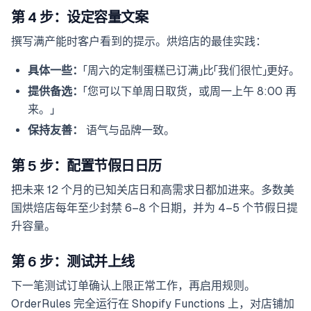
第 4 步：设定容量文案
撰写满产能时客户看到的提示。烘焙店的最佳实践：
具体一些：
「周六的定制蛋糕已订满」比「我们很忙」更好。
提供备选：
「您可以下单周日取货，或周一上午 8:00 再
来。」
保持友善：
语气与品牌一致。
第 5 步：配置节假日日历
把未来 12 个月的已知关店日和高需求日都加进来。多数美
国烘焙店每年至少封禁 6–8 个日期，并为 4–5 个节假日提
升容量。
第 6 步：测试并上线
下一笔测试订单确认上限正常工作，再启用规则。
OrderRules 完全运行在 Shopify Functions 上，对店铺加