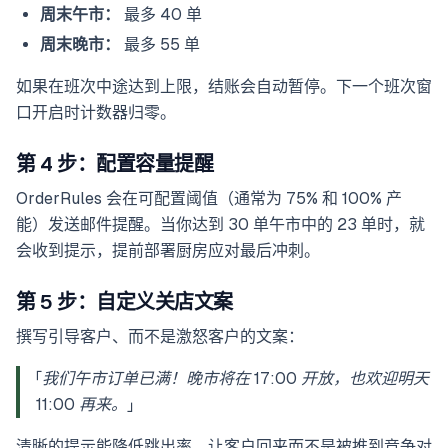
周末午市：
最多 40 单
周末晚市：
最多 55 单
如果在班次中途达到上限，结账会自动暂停。下一个班次窗
口开启时计数器归零。
第 4 步：配置容量提醒
OrderRules 会在可配置阈值（通常为 75% 和 100% 产
能）发送邮件提醒。当你达到 30 单午市中的 23 单时，就
会收到提示，提前部署厨房应对最后冲刺。
第 5 步：自定义关店文案
撰写引导客户、而不是激怒客户的文案：
「我们午市订单已满！晚市将在 17:00 开放，也欢迎明天
11:00 再来。」
清晰的提示能降低跳出率，让客户回来而不是被推到竞争对