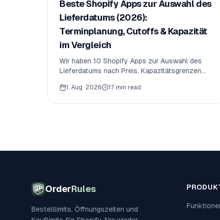
Beste Shopify Apps zur Auswahl des
Lieferdatums (2026):
Terminplanung, Cutoffs & Kapazität
im Vergleich
Wir haben 10 Shopify Apps zur Auswahl des
Lieferdatums nach Preis, Kapazitätsgrenzen
und der einen Funktion verglichen, die die
1. Aug. 2026
17 min read
meisten weglassen — die serverseitige
Durchsetzung im Checkout. So schneiden sie
2026 ab.
PRODUK
Order
Rules
Funktione
Bestelllimits, Öffnungszeiten und