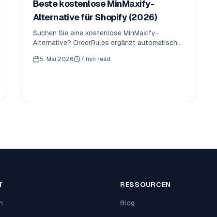
Beste kostenlose MinMaxify-
Alternative für Shopify (2026)
Suchen Sie eine kostenlose MinMaxify-
Alternative? OrderRules ergänzt automatische
Öffnungszeiten, Feiertagskalender, echte Pro-
5. Mai 2026
7 min read
Kunden-Limits (statt pro Checkout),
Tagesbestelllimits und Annahmeschluss —
alles ab kostenlos.
T
RESSOURCEN
n
Blog