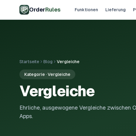
Zum Hauptinhalt springen
Order
Rules
Funktionen
Lieferung
P
Startseite
Blog
Vergleiche
Kategorie · Vergleiche
Vergleiche
Ehrliche, ausgewogene Vergleiche zwischen Or
Apps.