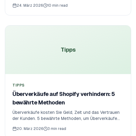
echten Kosten mit automatisierten Tageslimits, Cutoff-
24. März 2026
10 min read
Zeiten, durchgesetzten Öffnungszeiten und Pro-
Kunde-Limits via OrderRules.
Tipps
TIPPS
Überverkäufe auf Shopify verhindern: 5
bewährte Methoden
Überverkäufe kosten Sie Geld, Zeit und das Vertrauen
der Kunden. 5 bewährte Methoden, um Überverkäufe
auf Shopify zu verhindern: Tagesbestelllimits,
20. März 2026
3 min read
Annahmeschluss, kundenbezogene Limits (statt pro