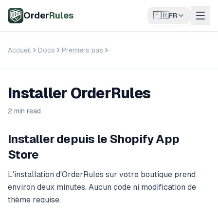
Aller au contenu principal
Order
Rules
🇫🇷
FR
Accueil
Docs
Premiers pas
Installer OrderRules
Installer OrderRules
2 min read
Installer depuis le Shopify App
Store
L'installation d'OrderRules sur votre boutique prend
environ deux minutes. Aucun code ni modification de
thème requise.