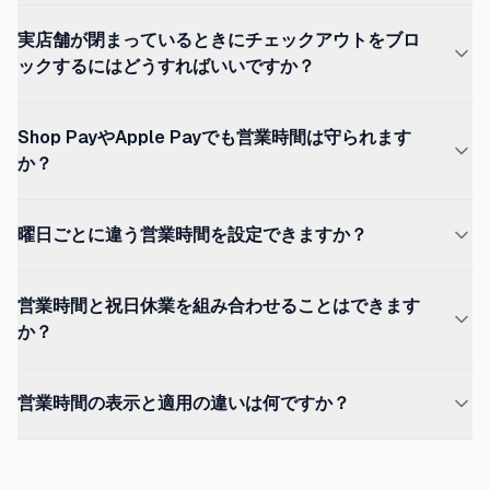
はい、できます。ただし標準機能だけではできません。
実店舗が閉まっているときにチェックアウトをブロ
Shopifyは初期状態で常時稼働しているため、営業時間外
ックするにはどうすればいいですか？
のチェックアウトを止めるにはOrderRulesのようなサー
バーサイドの適用が必要です。
OrderRulesで営業時間を設定し、Shopify Functionsでチ
Shop PayやApple Payでも営業時間は守られます
ェックアウト時に適用します。顧客は商品を閲覧できます
か？
が、店舗が閉まっている間は支払いを完了できません。
はい。ルールがShopify Functions経由でサーバーサイド
曜日ごとに違う営業時間を設定できますか？
適用されていれば、Shop Pay、Apple Pay、Google
Pay、直接のチェックアウトリンクまでカバーされます。
はい。平日と週末で異なる時間、分割営業、完全休業日な
営業時間と祝日休業を組み合わせることはできます
どを設定できます。
か？
はい。多くのマーチャントは通常の週間営業時間に加え
営業時間の表示と適用の違いは何ですか？
て、祝日休業や特別イベント休業、臨時メンテナンス休業
を組み合わせています。
表示はストアフロントに営業時間を見せることです。適用
は店舗が閉まっているときに実際にチェックアウトを止め