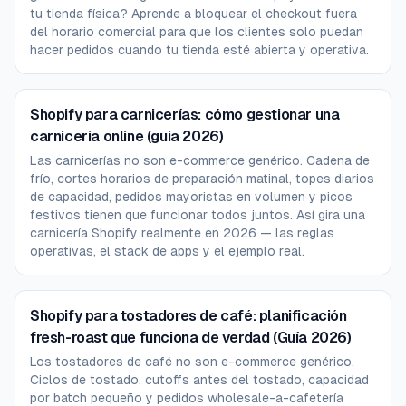
fincas que esperan añadir una tienda física, una fascia
tu tienda física? Aprende a bloquear el checkout fuera
mayorista o productos no alimentarios suelen elegir
del horario comercial para que los clientes solo puedan
Shopify. Las fincas pure-play solo-CSA a veces eligen
hacer pedidos cuando tu tienda esté abierta y operativa.
las plataformas específicas.
Shopify para carnicerías: cómo gestionar una
carnicería online (guía 2026)
Las carnicerías no son e-commerce genérico. Cadena de
frío, cortes horarios de preparación matinal, topes diarios
de capacidad, pedidos mayoristas en volumen y picos
festivos tienen que funcionar todos juntos. Así gira una
carnicería Shopify realmente en 2026 — las reglas
operativas, el stack de apps y el ejemplo real.
Shopify para tostadores de café: planificación
fresh-roast que funciona de verdad (Guía 2026)
Los tostadores de café no son e-commerce genérico.
Ciclos de tostado, cutoffs antes del tostado, capacidad
por batch pequeño y pedidos wholesale-a-cafetería