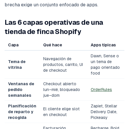
brecha exige un conjunto enfocado de apps.
Las 6 capas operativas de una
tienda de finca Shopify
Capa
Qué hace
Apps típicas
Dawn, Sense o
Navegación de
Tema de
un tema de
productos, carrito, UI
vitrina
pago orientado
de checkout
food
Ventanas de
Checkout abierto
pedido
lun–mié, bloqueado
OrderRules
semanales
jue–dom
Planificación
Zapiet, Stellar
El cliente elige slot
de reparto y
Delivery Date,
en checkout
recogida
Pickeasy
Facturación
Recharge, Bold