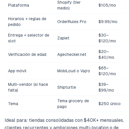
Shopify (tier
Plataforma
$105/mo
medio)
Horarios + reglas de
OrderRules Pro
$9.99/mo
pedido
Entrega + selector de
$30–
Zapiet
slot
$120/mo
$20–
Verificación de edad
Agechecker.net
$40/mo
$65–
App móvil
MobiLoud o Vajro
$120/mo
Multi-vendor (si hace
$39–
Shipturtle
falta)
$99/mo
Tema grocery de
Tema
$250 único
pago
Ideal para: tiendas consolidadas con $40K+ mensuales,
clientes recurrentes y ambiciones multi-location o de