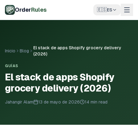
Saltar al contenido principal
Order
Rules
🇪🇸
ES
El stack de apps Shopify grocery delivery
Inicio
Blog
(2026)
GUÍAS
El stack de apps Shopify
grocery delivery (2026)
Jahangir Alam
13 de mayo de 2026
14 min read