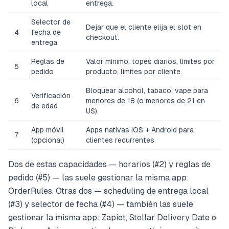
local
entrega.
Selector de
Dejar que el cliente elija el slot en
4
fecha de
checkout.
entrega
Reglas de
Valor mínimo, topes diarios, límites por
5
pedido
producto, límites por cliente.
Bloquear alcohol, tabaco, vape para
Verificación
6
menores de 18 (o menores de 21 en
de edad
US).
App móvil
Apps nativas iOS + Android para
7
(opcional)
clientes recurrentes.
Dos de estas capacidades — horarios (#2) y reglas de
pedido (#5) — las suele gestionar la misma app:
OrderRules. Otras dos — scheduling de entrega local
(#3) y selector de fecha (#4) — también las suele
gestionar la misma app: Zapiet, Stellar Delivery Date o