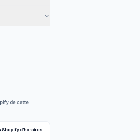
s et ne voit jamais
tre admin. La
.
ify de cette
s Shopify d'horaires