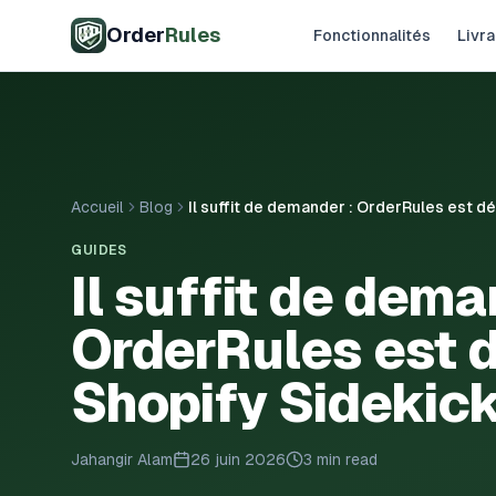
Aller au contenu principal
Order
Rules
Fonctionnalités
Livra
Accueil
Blog
Il suffit de demander : OrderRules est 
GUIDES
Il suffit de dema
OrderRules est 
Shopify Sidekic
Jahangir Alam
26 juin 2026
3 min read