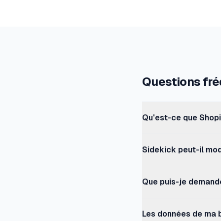
Questions fr
Qu'est-ce que Shopi
Sidekick est l'assista
Sidekick peut-il mo
configuration OrderRu
Non. Sidekick est en 
Que puis-je demande
aucun réglage. Pour m
directement depuis Si
Vos limites de comman
Les données de ma b
limites d'achat par cl