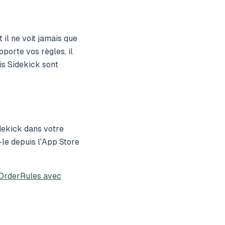
il ne voit jamais que
porte vos règles, il
uis Sidekick sont
idekick dans votre
le depuis l'App Store
 OrderRules avec