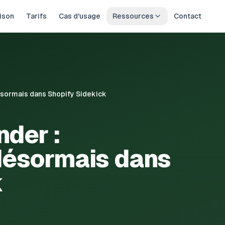
ison
Tarifs
Cas d'usage
Ressources
Contact
désormais dans Shopify Sidekick
nder :
désormais dans
k