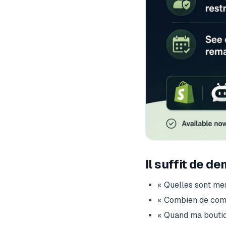
Il suffit de d
« Quelles sont me
« Combien de comm
« Quand ma boutiq