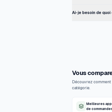
minimum et par pas (m
Oui. Sidekick vous de
Ai-je besoin de quoi 
que la configuration 
Vous avez besoin d'Or
disponibilité de Sidek
Vous comparez
Découvrez comment Or
catégorie.
Meilleures app
de commandes