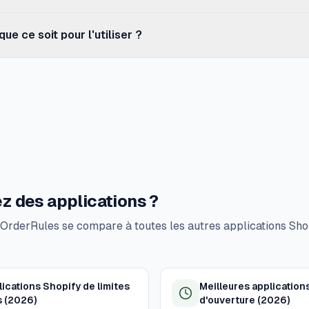
ultiples de).
mande votre autorisation avant de lire les données OrderRule
que ce soit pour l'utiliser ?
de votre propre boutique.
derRules installé et de Shopify Sidekick disponible dans vo
ick est gérée par Shopify et varie selon le forfait et la région
 des applications ?
derRules se compare à toutes les autres applications Shop
lications Shopify de limites
Meilleures application
 (2026)
d'ouverture (2026)