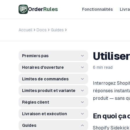
Aller au contenu principal
Order
Rules
Fonctionnalités
Livra
Accueil
Docs
Guides
Utiliser OrderRules avec Shopi
Utilise
Premiers pas
Horaires d'ouverture
6 min read
Limites de commandes
Interrogez Shopi
réponses instant
Limites produit et variante
produit — sans qu
Règles client
Livraison et exécution
En quoi ça 
Guides
Shopify Sidekick 