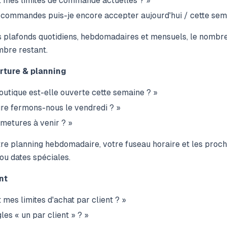
t mes limites de commande actuelles ? »
commandes puis-je encore accepter aujourd'hui / cette sema
 plafonds quotidiens, hebdomadaires et mensuels, le nomb
ombre restant.
rture & planning
utique est-elle ouverte cette semaine ? »
ure fermons-nous le vendredi ? »
rmetures à venir ? »
re planning hebdomadaire, votre fuseau horaire et les proc
 ou dates spéciales.
nt
 mes limites d'achat par client ? »
gles « un par client » ? »