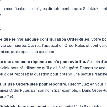
et la modification des règles directement depuis Sidekick so
e.
e
e que je n'ai aucune configuration OrderRules.
Votre bou
gle configurée. Ouvrez l'application OrderRules et configur
imites, puis reposez la question.
é une ancienne réponse ou n'a pas revérifié.
Au sein d'
ekick peut réutiliser ce qu'il a déjà récupéré. Démarrez une
kick et reposez la question pour obtenir une lecture fraîche
s utilisé OrderRules pour répondre.
Reformulez en vous r
onnez OrderRules par son nom (par exemple, « Dans OrderRul
ure ? »).
 Sidekick dans mon admin.
La disponibilité de Sidekick est