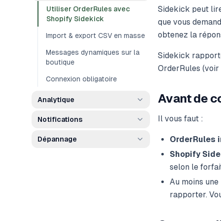
Sidekick peut lir
Utiliser OrderRules avec
Shopify Sidekick
que vous demande
obtenez la répo
Import & export CSV en masse
Messages dynamiques sur la
Sidekick rapporte
boutique
OrderRules (voir
Connexion obligatoire
Avant de 
Analytique
Il vous faut :
Notifications
OrderRules i
Dépannage
Shopify Side
selon le forfai
Au moins une p
rapporter. Vo