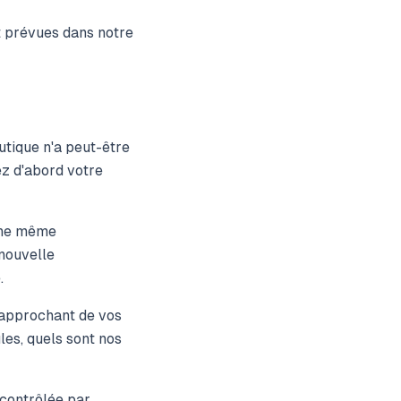
nt prévues dans notre
tique n'a peut-être
ez d'abord votre
une même
 nouvelle
.
approchant de vos
es, quels sont nos
 contrôlée par