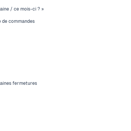
ine / ce mois-ci ? »
re de commandes
haines fermetures