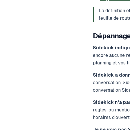
La définition 
feuille de rout
Dépannag
Sidekick indiqu
encore aucune rè
planning et vos l
Sidekick a donn
conversation, Sid
conversation Side
Sidekick n'a pa
règles, ou menti
horaires d'ouvert
Je ne vois pas