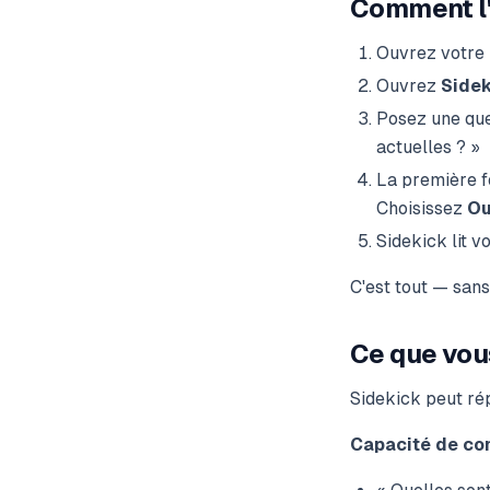
Comment l'
Ouvrez votre
Ouvrez
Sidek
Posez une que
actuelles ? »
La première f
Choisissez
Ou
Sidekick lit v
C'est tout — san
Ce que vo
Sidekick peut ré
Capacité de c