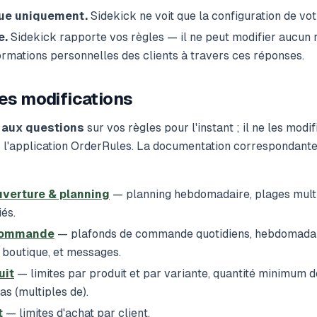
que uniquement.
Sidekick ne voit que la configuration de vo
e.
Sidekick rapporte vos règles — il ne peut modifier aucun r
ormations personnelles des clients à travers ces réponses.
es modifications
 aux questions
sur vos règles pour l'instant ; il ne les modi
z l'application OrderRules. La documentation correspondante
uverture & planning
— planning hebdomadaire, plages multi
iés.
 commande
— plafonds de commande quotidiens, hebdomadai
a boutique, et messages.
uit
— limites par produit et par variante, quantité minimum
as (multiples de).
t
— limites d'achat par client.