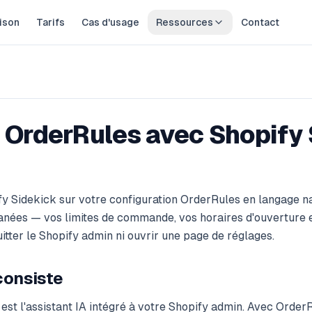
ison
Tarifs
Cas d'usage
Ressources
Contact
fy Sidekick
r OrderRules avec Shopify
fy Sidekick sur votre configuration OrderRules en langage n
anées — vos limites de commande, vos horaires d'ouverture et
itter le Shopify admin ni ouvrir une page de réglages.
consiste
est l'assistant IA intégré à votre Shopify admin. Avec OrderR