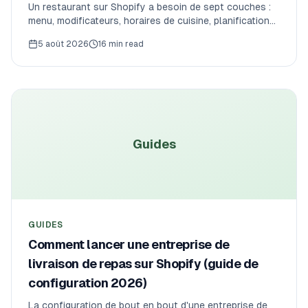
Un restaurant sur Shopify a besoin de sept couches :
menu, modificateurs, horaires de cuisine, planification
des livraisons, règles de commande, répartition et (en
5 août 2026
16 min read
option) POS. Voici la stack de référence — ce que fait
chaque application et ce qu'une vraie boutique
dépense par mois.
Guides
GUIDES
Comment lancer une entreprise de
livraison de repas sur Shopify (guide de
configuration 2026)
La configuration de bout en bout d'une entreprise de