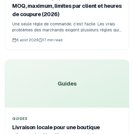
MOQ, maximum, limites par client et heures
de coupure (2026)
Une seule règle de commande, c'est facile. Les vrais
problèmes des marchands exigent plusieurs règles qui
travaillent ensemble — un minimum, un pas, un plafond
6 août 2026
17 min read
par client et une heure de coupure. Voici le livre de
recettes : des piles de règles précises pour des
scénarios réels, les pièges, et le moment où le Shopify
natif atteint ses limites.
Guides
GUIDES
Livraison locale pour une boutique