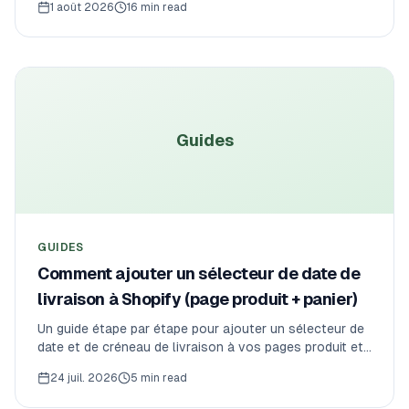
1 août 2026
16 min read
règles natives ne couvrent que le B2B, et comment
imposer les packs au paiement.
Guides
GUIDES
Comment ajouter un sélecteur de date de
livraison à Shopify (page produit + panier)
Un guide étape par étape pour ajouter un sélecteur de
date et de créneau de livraison à vos pages produit et
panier Shopify — avec délai de préparation, heures
24 juil. 2026
5 min read
limites et plafonds de capacité. Sans code.