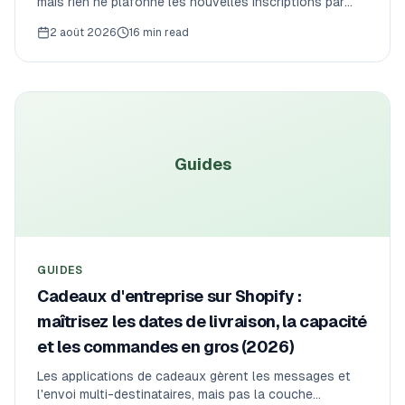
mais rien ne plafonne les nouvelles inscriptions par
cycle ni ne ferme le panier quand une box est épuisée.
2 août 2026
16 min read
Voici comment gérer les dates limites, la capacité par
cycle et les « places restantes » sur Shopify.
Guides
GUIDES
Cadeaux d'entreprise sur Shopify :
maîtrisez les dates de livraison, la capacité
et les commandes en gros (2026)
Les applications de cadeaux gèrent les messages et
l'envoi multi-destinataires, mais pas la couche