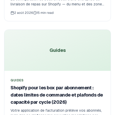
livraison de repas sur Shopify — du menu et des zones
de livraison jusqu'aux horaires de cuisine, aux heures
2 août 2026
15 min read
limites et aux plafonds de capacité qui gardent les
commandes réalisables. Aucune commission de
marketplace.
Guides
GUIDES
Shopify pour les box par abonnement :
dates limites de commande et plafonds de
capacité par cycle (2026)
Votre application de facturation prélève vos abonnés,