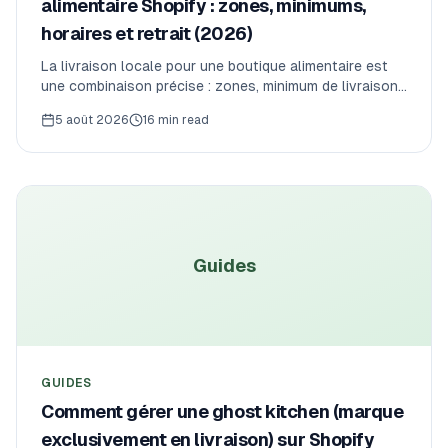
alimentaire Shopify : zones, minimums,
horaires et retrait (2026)
La livraison locale pour une boutique alimentaire est
une combinaison précise : zones, minimum de livraison,
horaires d'ouverture et retrait. Voici comment la
5 août 2026
16 min read
configurer sur Shopify — et la limite native des wallets
qui la casse discrètement.
Guides
GUIDES
Comment gérer une ghost kitchen (marque
exclusivement en livraison) sur Shopify