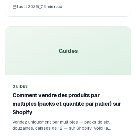
opérationnelle. Voici comment plafonner les
1 août 2026
16 min read
commandes par date de livraison, définir des minimums
en gros et imposer des dates limites pour les fêtes
dans une boutique Shopify de cadeaux d'entreprise ou
de coffrets.
Guides
GUIDES
Comment vendre des produits par
multiples (packs et quantité par palier) sur
Shopify
Vendez uniquement par multiples — packs de six,
douzaines, caisses de 12 — sur Shopify. Voici la
différence entre un minimum et un palier, pourquoi les