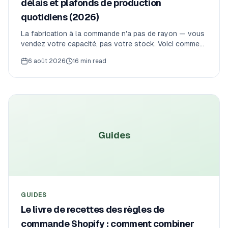
délais et plafonds de production
quotidiens (2026)
La fabrication à la commande n'a pas de rayon — vous
vendez votre capacité, pas votre stock. Voici comment
les marques de mobilier, de céramique, de prêt-à-porter
6 août 2026
16 min read
et d'artisanat fixent des délais honnêtes, plafonnent la
production par jour ou par semaine et appliquent des
heures limites au paiement Shopify.
Guides
GUIDES
Le livre de recettes des règles de
commande Shopify : comment combiner