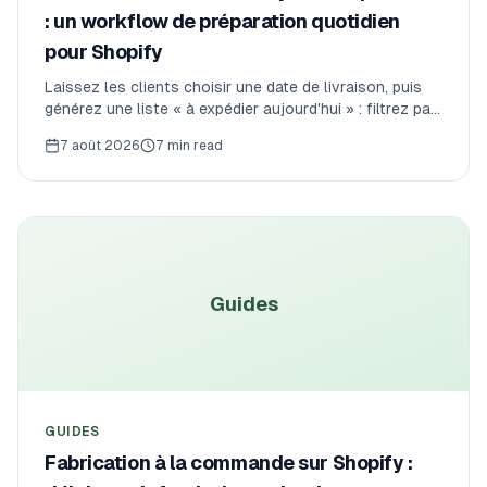
: un workflow de préparation quotidien
pour Shopify
Laissez les clients choisir une date de livraison, puis
générez une liste « à expédier aujourd'hui » : filtrez par
date de livraison et exportez directement en CSV
7 août 2026
7 min read
Yamato B2 Cloud, Sagawa ou Japan Post.
Guides
GUIDES
Fabrication à la commande sur Shopify :