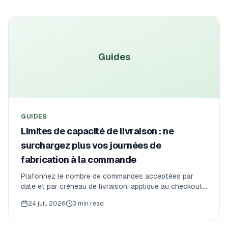
Guides
GUIDES
Limites de capacité de livraison : ne
surchargez plus vos journées de
fabrication à la commande
Plafonnez le nombre de commandes acceptées par
date et par créneau de livraison, appliqué au checkout
— pour ne jamais surcharger vos journées de
24 juil. 2026
3 min read
fabrication à la commande.