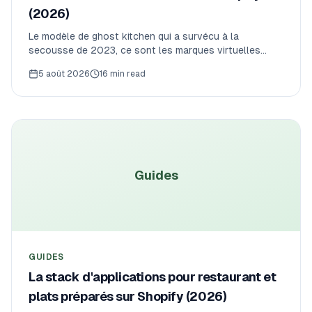
(2026)
Le modèle de ghost kitchen qui a survécu à la
secousse de 2023, ce sont les marques virtuelles
gérées depuis une seule cuisine détenue en propre.
5 août 2026
16 min read
Voici comment le gérer sur Shopify — et plafonner la
capacité d'une cuisine pour qu'elle ne survende jamais.
Guides
GUIDES
La stack d'applications pour restaurant et
plats préparés sur Shopify (2026)