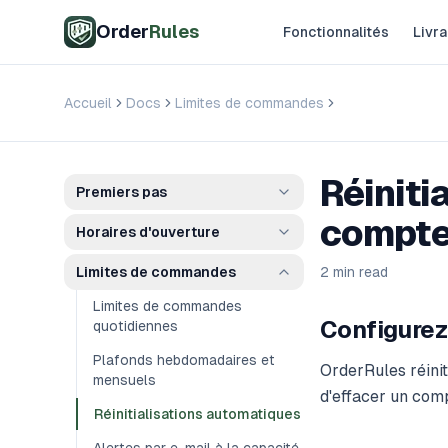
Aller au contenu principal
Order
Rules
Fonctionnalités
Livra
Accueil
Docs
Limites de commandes
Réinitialisatio
Réiniti
Premiers pas
compte
Horaires d'ouverture
Limites de commandes
2 min read
Limites de commandes
Configurez-
quotidiennes
Plafonds hebdomadaires et
OrderRules réini
mensuels
d'effacer un com
Réinitialisations automatiques