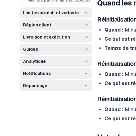
Alertes par e-mail à la capacité
Quand les r
Limites produit et variante
Réinitialisati
Règles client
Quand :
Minui
Livraison et exécution
Ce qui est réi
Temps de tra
Guides
Analytique
Réinitialisati
Notifications
Quand :
Minui
Ce qui est réi
Dépannage
Réinitialisati
Quand :
Minui
Ce qui est réi