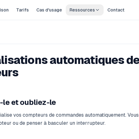
ison
Tarifs
Cas d'usage
Ressources
Contact
ns automatiques des compteurs
alisations automatiques d
urs
le et oubliez-le
tialise vos compteurs de commandes automatiquement. Vous 
pteur ou de penser à basculer un interrupteur.