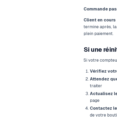
Commande pass
Client en cours
termine après, la
plein paiement.
Si une réin
Si votre compteur
Vérifiez vot
Attendez qu
traiter
Actualisez l
page
Contactez le
de votre boutiq