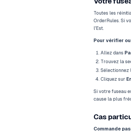
Votre fusea
Toutes les réinit
OrderRules. Si v
l'Est.
Pour vérifier ou
Allez dans
Pa
Trouvez la se
Sélectionnez 
Cliquez sur
E
Si votre fuseau e
cause la plus fré
Cas particu
Commande pass