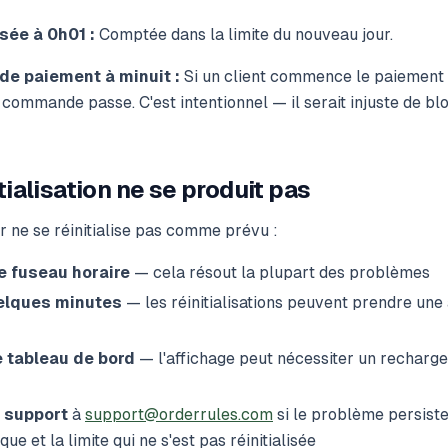
ée à 0h01 :
Comptée dans la limite du nouveau jour.
 de paiement à minuit :
Si un client commence le paiement a
 commande passe. C'est intentionnel — il serait injuste de bl
itialisation ne se produit pas
 ne se réinitialise pas comme prévu :
re fuseau horaire
— cela résout la plupart des problèmes
elques minutes
— les réinitialisations peuvent prendre une
e tableau de bord
— l'affichage peut nécessiter un recharg
 support
à
support@orderrules.com
si le problème persiste
ue et la limite qui ne s'est pas réinitialisée