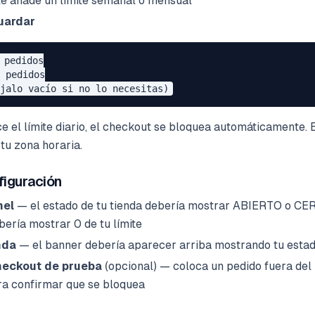
e añade un límite semanal o mensual
uardar
 pedidos

 pedidos

 el límite diario, el checkout se bloquea automáticamente. E
tu zona horaria.
figuración
nel
— el estado de tu tienda debería mostrar ABIERTO o CE
bería mostrar 0 de tu límite
nda
— el banner debería aparecer arriba mostrando tu estad
heckout de prueba
(opcional) — coloca un pedido fuera del h
a confirmar que se bloquea