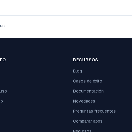
les
TO
RECURSOS
Blog
Casos de éxito
 uso
Documentación
pp
Novedades
Preguntas frecuentes
Comparar apps
Recursos