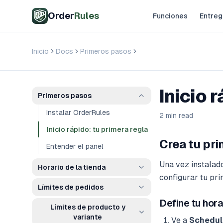
Saltar al contenido principal
Order
Rules
Funciones
Entreg
Inicio
Docs
Primeros pasos
Inicio rápido: tu primera
Inicio 
Primeros pasos
Instalar OrderRules
2 min read
Inicio rápido: tu primera regla
Crea tu pri
Entender el panel
Una vez instalad
Horario de la tienda
configurar tu pri
Límites de pedidos
Define tu hora
Límites de producto y
variante
Ve a
Schedul