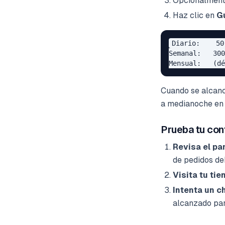
Opcionalment
Haz clic en
G
Diario:    50
Semanal:   300
Cuando se alcance
a medianoche en 
Prueba tu con
Revisa el pa
de pedidos de
Visita tu tie
Intenta un c
alcanzado par