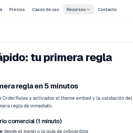
a
Precios
Casos de uso
Recursos
Contacto
 regla
rápido: tu primera regla
mera regla en 5 minutos
o OrderRules y activados el theme embed y la validación de
mera regla de inmediato.
rio comercial (1 minuto)
e
desde el panel o la guía de onboarding