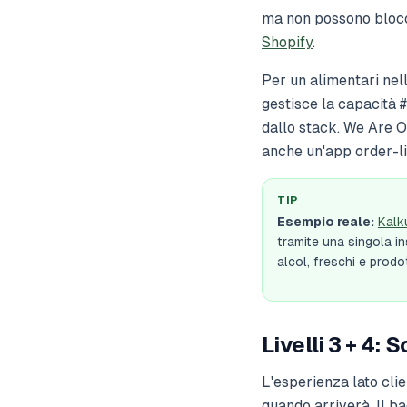
ma non possono blocca
Shopify
.
Per un alimentari nell
gestisce la capacità #
dallo stack. We Are O
anche un'app order-l
TIP
Esempio reale:
Kalk
tramite una singola 
alcol, freschi e prod
Livelli 3 + 4:
L'esperienza lato cli
quando arriverà. Il 