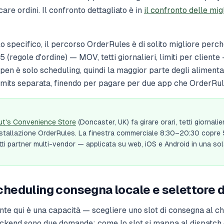
re ordini. Il confronto dettagliato è in
il confronto delle mig
o specifico, il percorso OrderRules è di solito migliore perc
5 (regole d'ordine) — MOV, tetti giornalieri, limiti per client
pen è solo scheduling, quindi la maggior parte degli alimentar
imits separata, finendo per pagare per due app che OrderRu
ut's Convenience Store
(Doncaster, UK) fa girare orari, tetti giornalie
installazione OrderRules. La finestra commerciale 8:30–20:30 copre
otti partner multi-vendor — applicata su web, iOS e Android in una so
 Scheduling consegna locale e selettore 
ente qui è una capacità — scegliere uno slot di consegna al c
backend sono due domande: come lo slot si mappa al dispatch