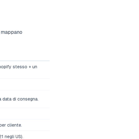
li mappano
Shopify stesso + un
na data di consegna.
 per cliente.
1 negli US).