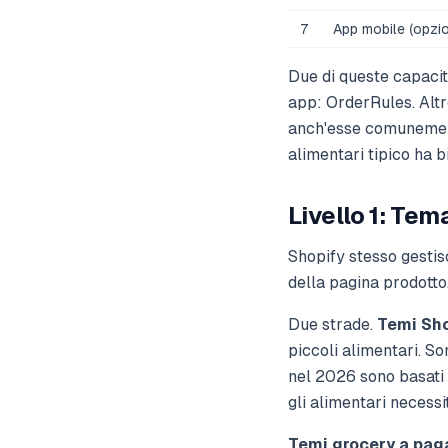
7
App mobile (opzi
Due di queste capacit
app: OrderRules. Altr
anch'esse comunemente
alimentari tipico ha 
Livello 1: Tem
Shopify stesso gestisc
della pagina prodotto
Due strade.
Temi Sho
piccoli alimentari. So
nel 2026 sono basati s
gli alimentari necessi
Temi grocery a pa