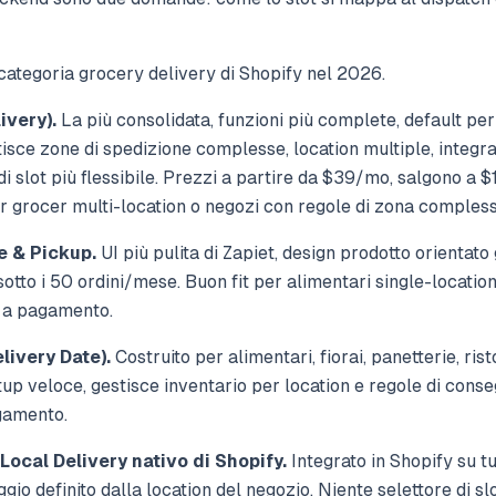
ategoria grocery delivery di Shopify nel 2026.
ivery).
La più consolidata, funzioni più complete, default per
isce zone di spedizione complesse, location multiple, integra
e di slot più flessibile. Prezzi a partire da $39/mo, salgono a 
r grocer multi-location o negozi con regole di zona compless
e & Pickup.
UI più pulita di Zapiet, design prodotto orientato 
otto i 50 ordini/mese. Buon fit per alimentari single-locatio
 a pagamento.
livery Date).
Costruito per alimentari, fiorai, panetterie, rist
etup veloce, gestisce inventario per location e regole di con
gamento.
 Local Delivery nativo di Shopify.
Integrato in Shopify su tut
io definito dalla location del negozio. Niente selettore di sl