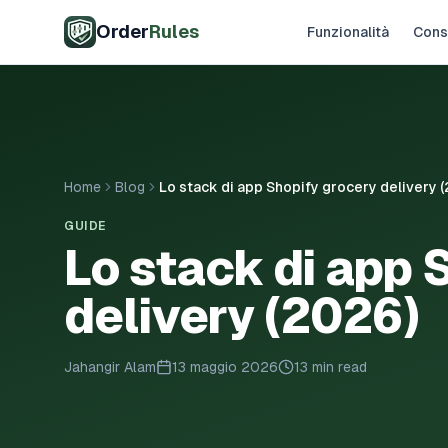
Vai al contenuto principale
Order
Rules
Funzionalità
Cons
Home
Blog
Lo stack di app Shopify grocery delivery 
GUIDE
Lo stack di app 
delivery (2026)
Jahangir Alam
13 maggio 2026
13 min read