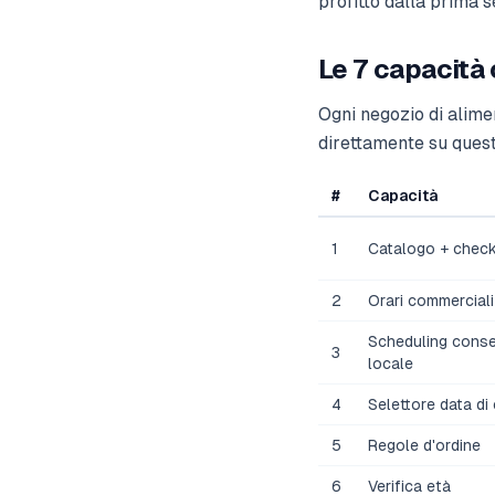
profitto dalla prima s
Le 7 capacità 
Ogni negozio di alime
direttamente su quest
#
Capacità
1
Catalogo + chec
2
Orari commerciali
Scheduling cons
3
locale
4
Selettore data d
5
Regole d'ordine
6
Verifica età