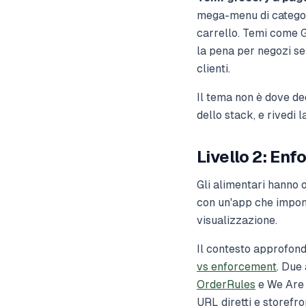
mega-menu di categori
carrello. Temi come 
la pena per negozi se
clienti.
Il tema non è dove ded
dello stack, e rivedi 
Livello 2: Enf
Gli alimentari hanno o
con un'app che impone
visualizzazione.
Il contesto approfond
vs enforcement
. Due
OrderRules
e We Are 
URL diretti e storefr