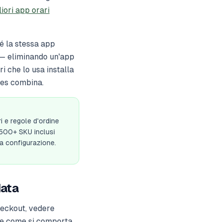
liori app orari
hé la stessa app
e — eliminando un'app
i che lo usa installa
les combina.
ri e regole d'ordine
 500+ SKU inclusi
la configurazione.
data
heckout, vedere
 e come si comporta