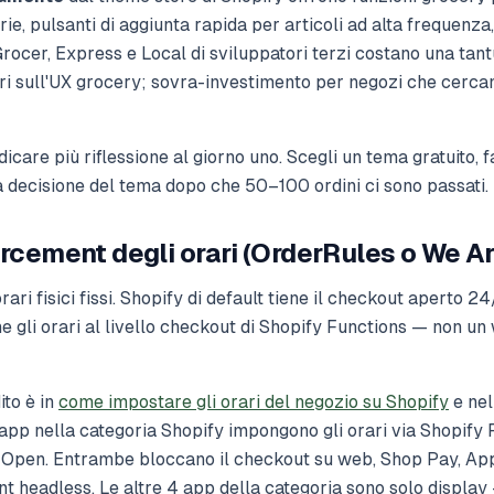
e, pulsanti di aggiunta rapida per articoli ad alta frequenza
Grocer, Express e Local di sviluppatori terzi costano una t
ri sull'UX grocery; sovra-investimento per negozi che cercan
icare più riflessione al giorno uno. Scegli un tema gratuito, f
la decisione del tema dopo che 50–100 ordini ci sono passati.
orcement degli orari (OrderRules o We A
rari fisici fissi. Shopify di default tiene il checkout aperto 24
 gli orari al livello checkout di Shopify Functions — non un 
ito è in
come impostare gli orari del negozio su Shopify
e nel
 app nella categoria Shopify impongono gli orari via Shopify 
Open. Entrambe bloccano il checkout su web, Shop Pay, App
ont headless. Le altre 4 app della categoria sono solo display