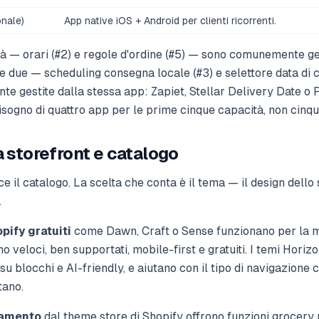
onale)
App native iOS + Android per clienti ricorrenti.
à — orari (#2) e regole d'ordine (#5) — sono comunemente ges
e due — scheduling consegna locale (#3) e selettore data di
 gestite dalla stessa app: Zapiet, Stellar Delivery Date o P
bisogno di quattro app per le prime cinque capacità, non cinqu
a storefront e catalogo
e il catalogo. La scelta che conta è il tema — il design dello 
.
pify gratuiti
come Dawn, Craft o Sense funzionano per la m
no veloci, ben supportati, mobile-first e gratuiti. I temi Horizo
u blocchi e AI-friendly, e aiutano con il tipo di navigazione 
tano.
gamento
dal theme store di Shopify offrono funzioni grocery