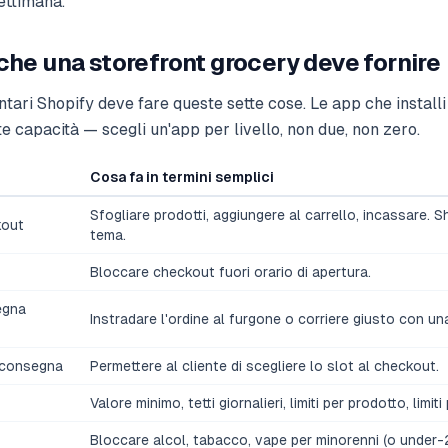
ettimana.
che una storefront grocery deve fornire
ntari Shopify deve fare queste sette cose. Le app che instal
e capacità — scegli un'app per livello, non due, non zero.
Cosa fa in termini semplici
Sfogliare prodotti, aggiungere al carrello, incassare. 
kout
tema.
Bloccare checkout fuori orario di apertura.
egna
Instradare l'ordine al furgone o corriere giusto con u
i consegna
Permettere al cliente di scegliere lo slot al checkout.
Valore minimo, tetti giornalieri, limiti per prodotto, limiti
Bloccare alcol, tabacco, vape per minorenni (o under-2