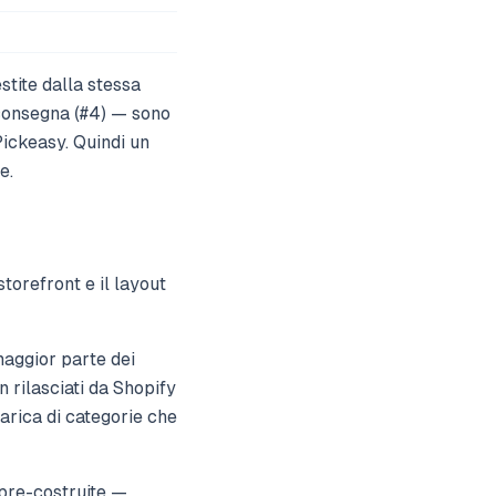
tite dalla stessa
 consegna (#4) — sono
ickeasy. Quindi un
e.
storefront e il layout
aggior parte dei
n rilasciati da Shopify
carica di categorie che
 pre-costruite —