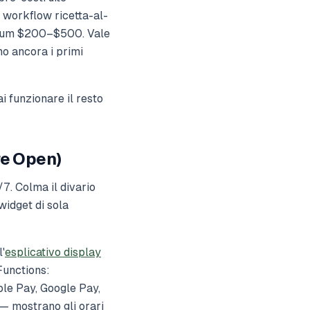
, workflow ricetta-al-
antum $200–$500. Vale
o ancora i primi
ai funzionare il resto
re Open)
/7. Colma il divario
widget di sola
l'
esplicativo display
Functions:
le Pay, Google Pay,
 — mostrano gli orari