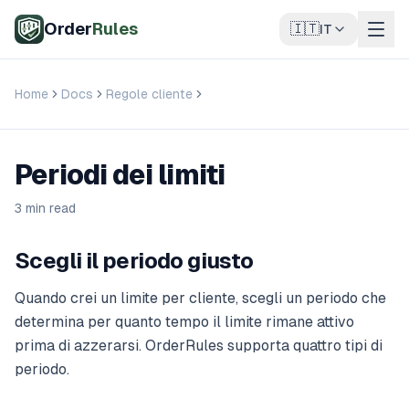
Vai al contenuto principale
Order
Rules
🇮🇹
IT
Home
Docs
Regole cliente
Periodi dei limiti
Periodi dei limiti
3 min read
Scegli il periodo giusto
Quando crei un limite per cliente, scegli un periodo che
determina per quanto tempo il limite rimane attivo
prima di azzerarsi. OrderRules supporta quattro tipi di
periodo.